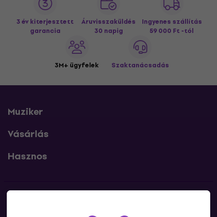
3 év kiterjesztett
Áruvisszaküldés
Ingyenes szállítás
garancia
30 napig
59 000 Ft -tól
3M+ ügyfelek
Szaktanácsadás
Muziker
Vásárlás
Hasznos
Kapcsolatok