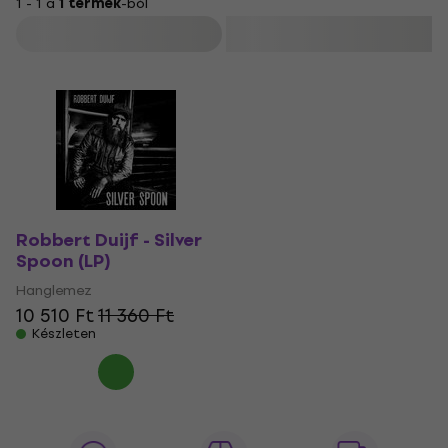
1 - 1 a
1 termék
-ból
Szűrő
Robbert Duijf - Silver
Spoon (LP)
Hanglemez
10 510 Ft
11 360 Ft
Készleten