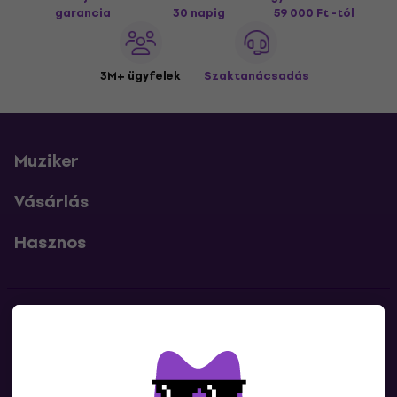
garancia
30 napig
59 000 Ft -tól
3M+ ügyfelek
Szaktanácsadás
Muziker
Vásárlás
Hasznos
Kapcsolatok
Lépj kapcsolatba velünk