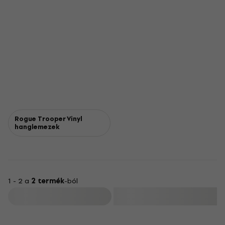
Rogue Trooper Vinyl
hanglemezek
1 - 2 a
2 termék
-ból
Szűrő