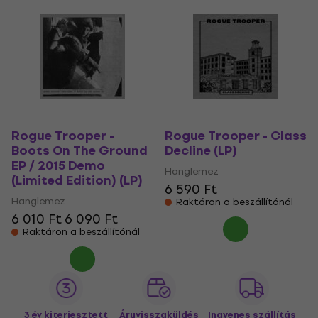
Rogue Trooper -
Rogue Trooper - Class
Boots On The Ground
Decline (LP)
EP / 2015 Demo
Hanglemez
(Limited Edition) (LP)
6 590 Ft
Hanglemez
Raktáron a beszállítónál
6 010 Ft
6 090 Ft
Raktáron a beszállítónál
3 év kiterjesztett
Áruvisszaküldés
Ingyenes szállítás