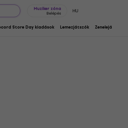
Ajándék ötletek
FAQ
Muziker Blog
Muziker zóna
HU
Belépés
ecord Store Day kiadások
Lemezjátszók
Zenelejátszók