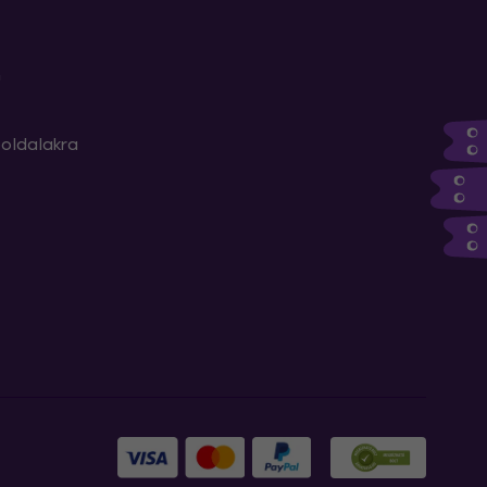
m
oldalakra