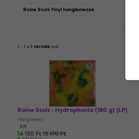
Roine Stolt Vinyl hanglemezek
1 - 1 a
1 termék
-ból
Roine Stolt - Hydrophonia (180 g) (LP)
Hanglemez
5
/5
14 150 Ft
15 170 Ft