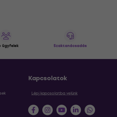
 ügyfelek
Szaktanácsadás
Kapcsolatok
sek
Lépj kapcsolatba velünk