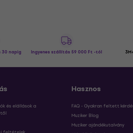
s 30 napig
Ingyenes szállítás
59 000 Ft -tól
3M+
ás
Hasznos
ók és elállások a
FAQ - Gyakran feltett kérdé
től
Muziker Blog
Muziker ajándékutalvány
si feltételek