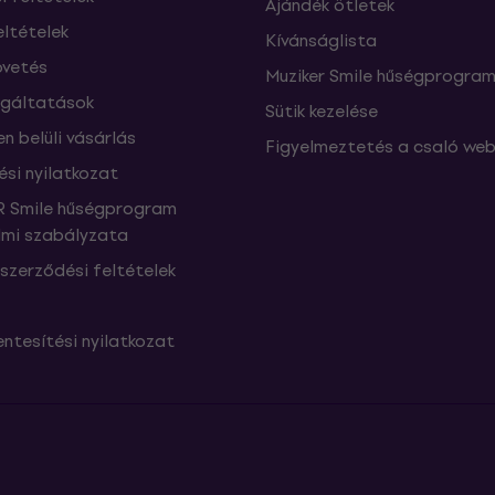
Ajándék ötletek
eltételek
Kívánságlista
vetés
Muziker Smile hűségprogra
lgáltatások
Sütik kezelése
n belüli vásárlás
Figyelmeztetés a csaló web
ési nyilatkozat
 Smile hűségprogram
mi szabályzata
szerződési feltételek
ntesítési nyilatkozat