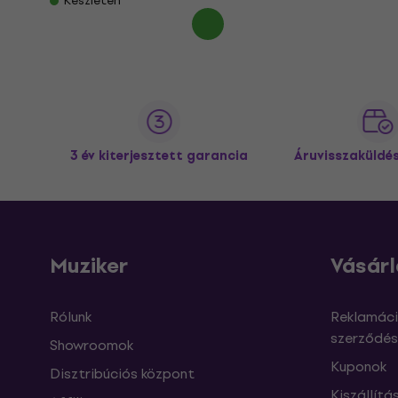
Készleten
3 év kiterjesztett garancia
Áruvisszaküldé
Muziker
Vásárl
Rólunk
Reklamáci
szerződés
Showroomok
Kuponok
Disztribúciós központ
Kiszállítá