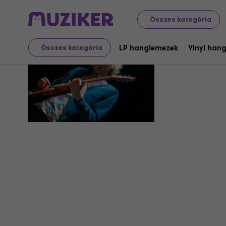
Összes kategória
Roine Stol
LP hanglemezek
Vinyl han
Összes kategória