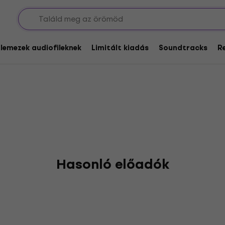
t
glemezek audiofileknek
Limitált kiadás
Soundtracks
R
Hasonló előadók