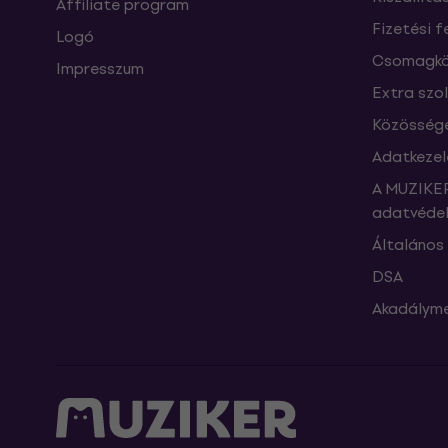
Affiliate program
Fizetési f
Logó
Csomagkö
Impresszum
Extra szo
Közössége
Adatkezel
A MUZIKER
adatvédel
Általános 
DSA
Akadályme