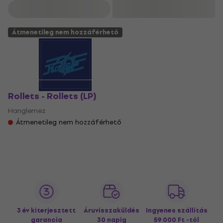
Szűrő
Átmenetileg nem hozzáférhető
Rollets - Rollets (LP)
Hanglemez
Átmenetileg nem hozzáférhető
3 év kiterjesztett
Áruvisszaküldés
Ingyenes szállítás
garancia
30 napig
59 000 Ft -tól