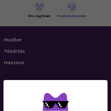
3M+ ügyfelek
Szaktanácsadás
Muziker
Vásárlás
Hasznos
Kapcsolatok
Lépj kapcsolatba velünk