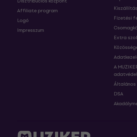
Disztribúciós központ
Kiszállítá
Affiliate program
Fizetési f
Logó
Csomagkö
Impresszum
Extra szo
Közössége
Adatkezel
A MUZIKER
adatvédel
Általános 
DSA
Akadályme