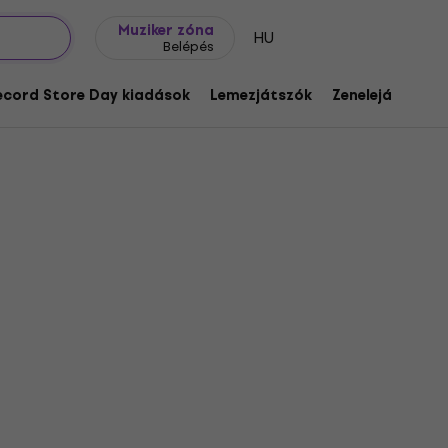
Ajándék ötletek
FAQ
Muziker Blog
Muziker zóna
HU
Belépés
ecord Store Day kiadások
Lemezjátszók
Zenelejátszók