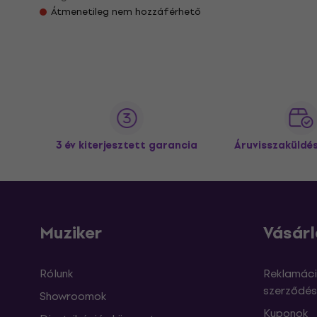
Átmenetileg nem hozzáférhető
3 év kiterjesztett garancia
Áruvisszaküldé
Muziker
Vásárl
Rólunk
Reklamáci
szerződés
Showroomok
Kuponok