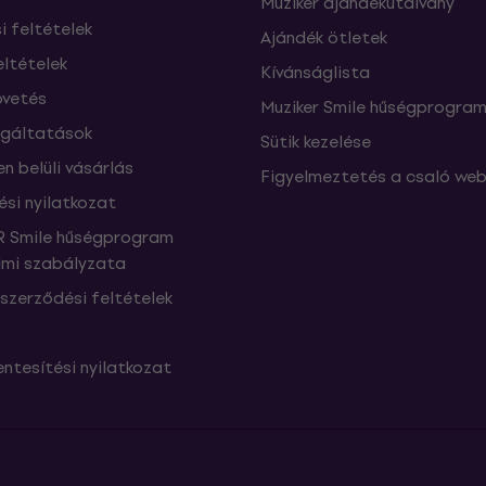
Muziker ajándékutalvány
si feltételek
Ajándék ötletek
eltételek
Kívánságlista
vetés
Muziker Smile hűségprogra
lgáltatások
Sütik kezelése
n belüli vásárlás
Figyelmeztetés a csaló web
ési nyilatkozat
 Smile hűségprogram
mi szabályzata
szerződési feltételek
ntesítési nyilatkozat