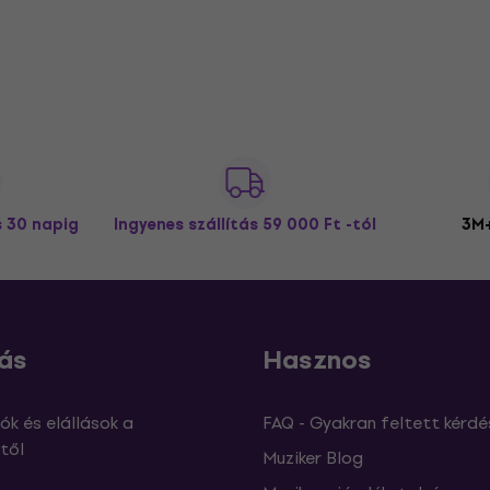
s 30 napig
Ingyenes szállítás
59 000 Ft -tól
3M+
ás
Hasznos
ók és elállások a
FAQ - Gyakran feltett kérdé
től
Muziker Blog