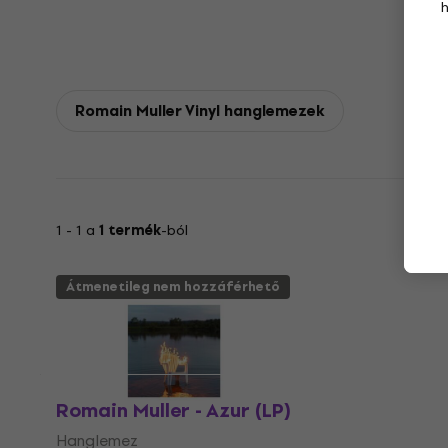
Romain Muller Vinyl hanglemezek
1 - 1 a
1 termék
-ból
Átmenetileg nem hozzáférhető
Romain Muller - Azur (LP)
Hanglemez