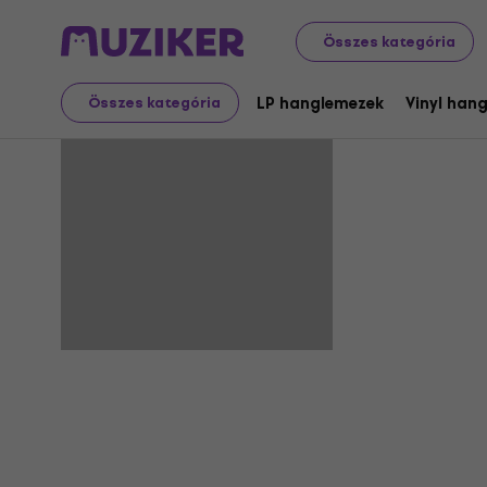
Összes kategória
Romain Mu
LP hanglemezek
Vinyl han
Összes kategória