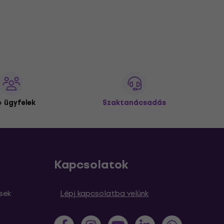
 ügyfelek
Szaktanácsadás
Kapcsolatok
sek
Lépj kapcsolatba velünk