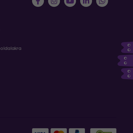
m
oldalakra