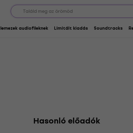
ller
glemezek audiofileknek
Limitált kiadás
Soundtracks
R
Hasonló előadók