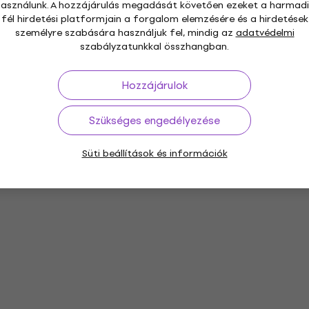
használunk. A hozzájárulás megadását követően ezeket a harmadi
fél hirdetési platformjain a forgalom elemzésére és a hirdetések
személyre szabására használjuk fel, mindig az
adatvédelmi
szabályzatunkkal összhangban.
Hozzájárulok
Szükséges engedélyezése
Süti beállítások és információk