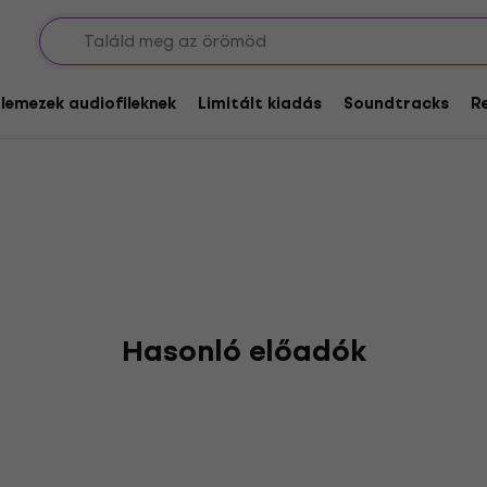
s
glemezek audiofileknek
Limitált kiadás
Soundtracks
R
Hasonló előadók