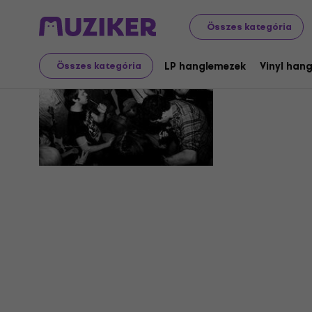
Összes kategória
Rough Kid
LP hanglemezek
Vinyl han
Összes kategória