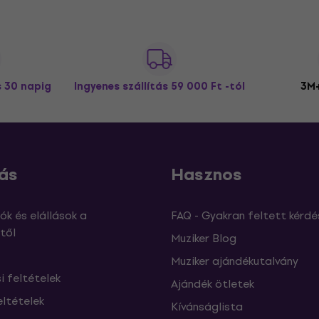
s 30 napig
Ingyenes szállítás
59 000 Ft -tól
3M+
ás
Hasznos
ók és elállások a
FAQ - Gyakran feltett kérdé
től
Muziker Blog
Muziker ajándékutalvány
si feltételek
Ajándék ötletek
eltételek
Kívánságlista