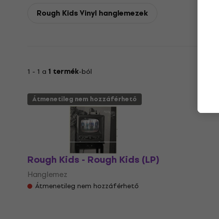
Rough Kids Vinyl hanglemezek
1 - 1 a
1 termék
-ból
Átmenetileg nem hozzáférhető
Rough Kids - Rough Kids (LP)
Hanglemez
Átmenetileg nem hozzáférhető