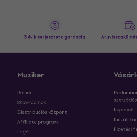
3 év kiterjesztett garancia
Áruvisszaküldé
Muziker
Vásárl
Rólunk
Reklamáci
szerződés
Showroomok
Kuponok
Disztribúciós központ
Kiszállítá
Affiliate program
Fizetési f
Logó