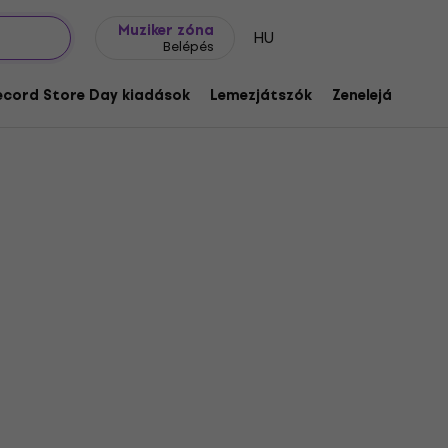
Ajándék ötletek
FAQ
Muziker Blog
Muziker zóna
HU
Belépés
ecord Store Day kiadások
Lemezjátszók
Zenelejátszók