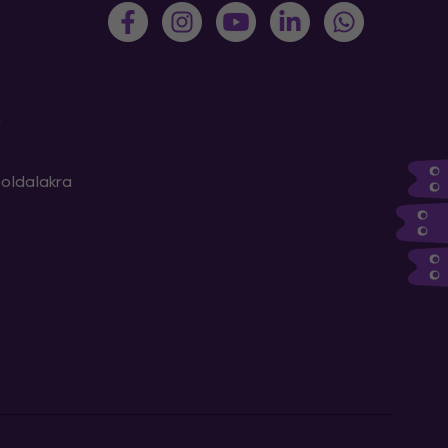
m
oldalakra