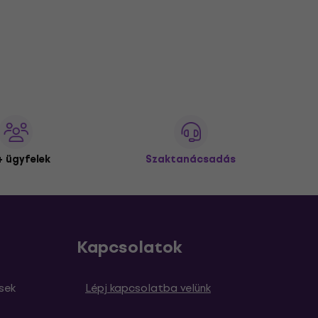
 ügyfelek
Szaktanácsadás
Kapcsolatok
sek
Lépj kapcsolatba velünk