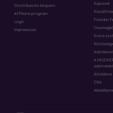
Kuponok
Disztribúciós központ
Kiszállítá
Affiliate program
Fizetési f
Logó
Csomagkö
Impresszum
Extra szo
Közössége
Adatkezel
A MUZIKER
adatvédel
Általános 
DSA
Akadályme