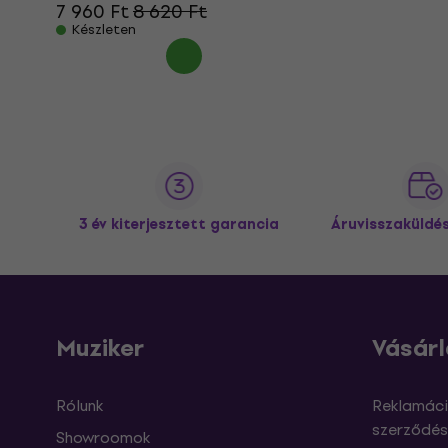
7 960 Ft
8 620 Ft
Készleten
3 év kiterjesztett garancia
Áruvisszaküldé
Muziker
Vásárl
Rólunk
Reklamáci
szerződés
Showroomok