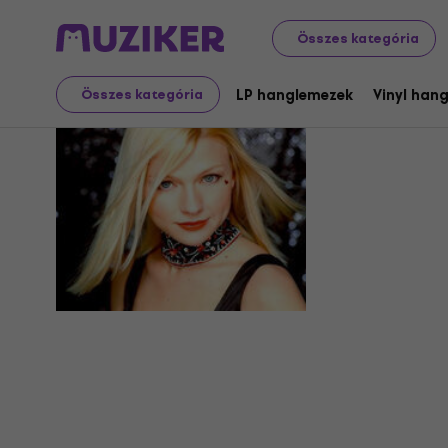
Összes kategória
Rubia
LP hanglemezek
Vinyl han
Összes kategória