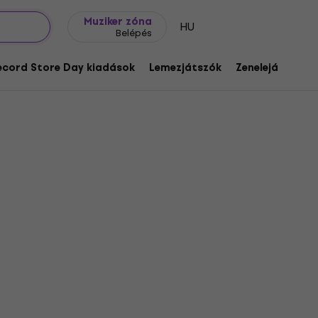
Ajándék ötletek
FAQ
Muziker Blog
Muziker zóna
HU
Belépés
ecord Store Day kiadások
Lemezjátszók
Zenelejátszók