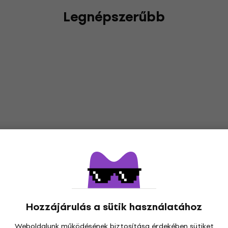
Legnépszerűbb
Hozzájárulás a sütik használatához
Weboldalunk működésének biztosítása érdekében sütiket