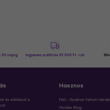
s 30 napig
Ingyenes szállítás
59 000 Ft -tól
3M+
ás
Hasznos
ók és elállások a
FAQ - Gyakran feltett kérdé
től
Muziker Blog