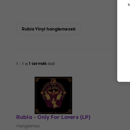
Rubia Vinyl hanglemezek
1 - 1 a
1 termék
-ból
Rubia - Only For Lovers (LP)
Hanglemez