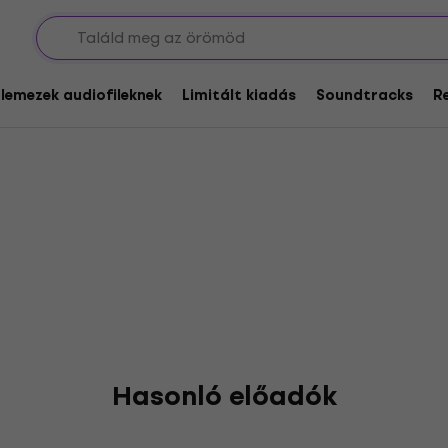
glemezek audiofileknek
Limitált kiadás
Soundtracks
R
Hasonló előadók