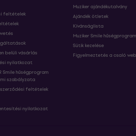
Muziker ajándékutalvány
si feltételek
Ajándék ötletek
eltételek
Kívánságlista
vetés
Muziker Smile hűségprogra
lgáltatások
Sütik kezelése
n belüli vásárlás
Figyelmeztetés a csaló web
ési nyilatkozat
 Smile hűségprogram
mi szabályzata
szerződési feltételek
ntesítési nyilatkozat