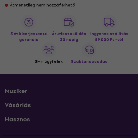
Átmenetileg nem hozzáférhető
3 év kiterjesztett
Áruvisszaküldés
Ingyenes szállítás
garancia
30 napig
59 000 Ft -tól
3M+ ügyfelek
Szaktanácsadás
Muziker
Vásárlás
Hasznos