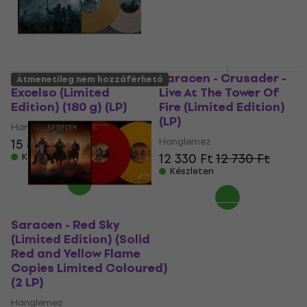
Saracen - Vox In
Saracen - Crusader -
Átmenetileg nem hozzáférhető
Excelso (Limited
Live At The Tower Of
Edition) (180 g) (LP)
Fire (Limited Edition)
(LP)
Hanglemez
Hanglemez
15 850 Ft
12 330 Ft
12 730 Ft
Készleten
Készleten
Saracen - Red Sky
(Limited Edition) (Solid
Red and Yellow Flame
Copies Limited Coloured)
(2 LP)
Hanglemez