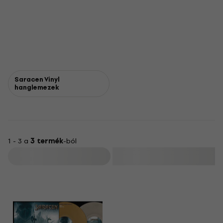
Saracen Vinyl
hanglemezek
1 - 3 a
3 termék
-ból
Szűrő