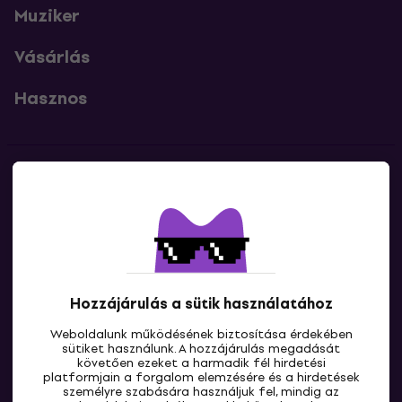
Muziker
Vásárlás
Hasznos
Kapcsolatok
Lépj kapcsolatba velünk
Hozzájárulás a sütik használatához
Weboldalunk működésének biztosítása érdekében
sütiket használunk. A hozzájárulás megadását
követően ezeket a harmadik fél hirdetési
platformjain a forgalom elemzésére és a hirdetések
személyre szabására használjuk fel, mindig az
HU