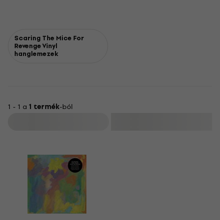
Scaring The Mice For
Revenge Vinyl
hanglemezek
1 - 1 a
1 termék
-ból
Szűrő