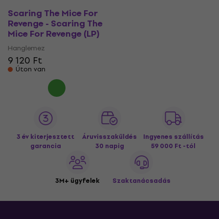
Scaring The Mice For
Revenge - Scaring The
Mice For Revenge (LP)
Hanglemez
9 120 Ft
Úton van
3 év kiterjesztett
Áruvisszaküldés
Ingyenes szállítás
garancia
30 napig
59 000 Ft -tól
3M+ ügyfelek
Szaktanácsadás