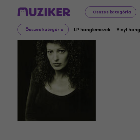
Összes kategória
Scarlet R
LP hanglemezek
Vinyl han
Összes kategória