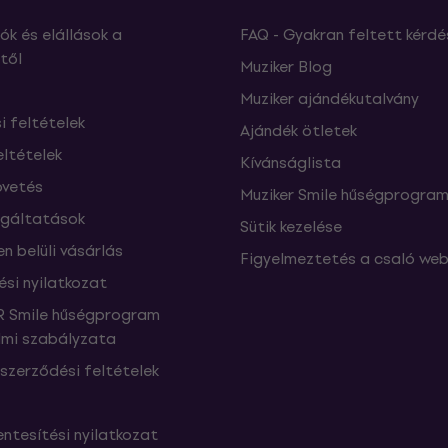
ók és elállások a
FAQ - Gyakran feltett kérdé
től
Muziker Blog
Muziker ajándékutalvány
si feltételek
Ajándék ötletek
eltételek
Kívánságlista
vetés
Muziker Smile hűségprogra
lgáltatások
Sütik kezelése
n belüli vásárlás
Figyelmeztetés a csaló web
ési nyilatkozat
 Smile hűségprogram
mi szabályzata
szerződési feltételek
ntesítési nyilatkozat