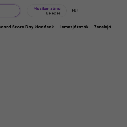
Ajándék ötletek
FAQ
Muziker Blog
Muziker zóna
HU
Belépés
ecord Store Day kiadások
Lemezjátszók
Zenelejátszók