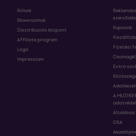
Rólunk
Reklamáci
szerződés
Showroomok
Kuponok
Disztribúciós központ
Kiszállítá
Affiliate program
Fizetési f
Logó
Csomagkö
Impresszum
Extra szo
Közössége
Adatkezel
A MUZIKER
adatvédel
Általános 
DSA
Akadályme