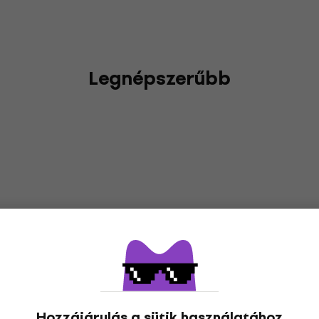
Legnépszerűbb
Hozzájárulás a sütik használatához