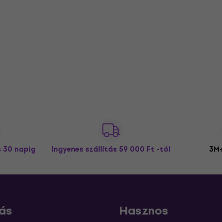
s 30 napig
Ingyenes szállítás
59 000 Ft -tól
3M+
ás
Hasznos