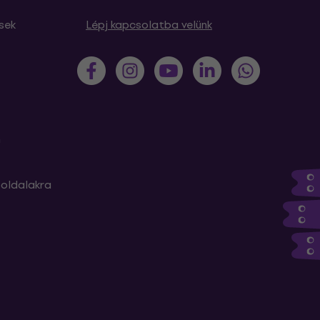
sek
Lépj kapcsolatba velünk
m
oldalakra