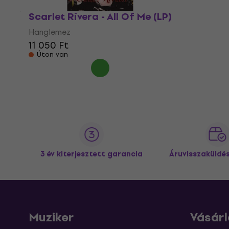
Scarlet Rivera - All Of Me (LP)
Hanglemez
11 050 Ft
Úton van
3 év kiterjesztett garancia
Áruvisszaküldé
Muziker
Vásárl