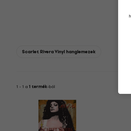
Scarlet Rivera Vinyl hanglemezek
1 - 1 a
1 termék
-ból