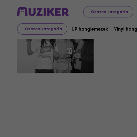
Összes kategória
Schlong
LP hanglemezek
Vinyl han
Összes kategória