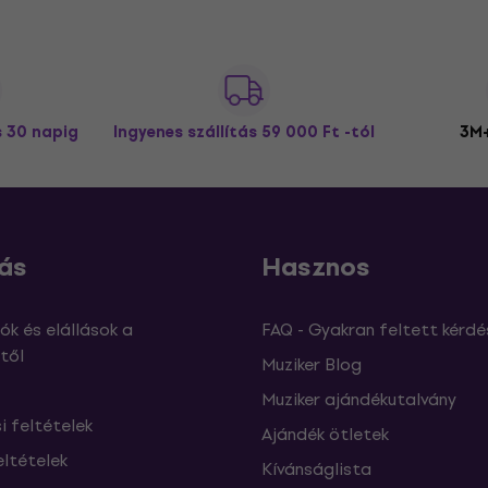
s 30 napig
Ingyenes szállítás
59 000 Ft -tól
3M+
ás
Hasznos
ók és elállások a
FAQ - Gyakran feltett kérdé
től
Muziker Blog
Muziker ajándékutalvány
si feltételek
Ajándék ötletek
eltételek
Kívánságlista