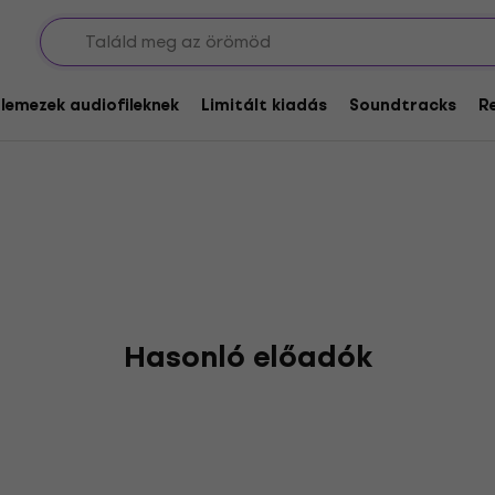
glemezek audiofileknek
Limitált kiadás
Soundtracks
R
Hasonló előadók