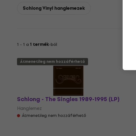
Schlong Vinyl hanglemezek
1 - 1 a
1 termék
-ból
Átmenetileg nem hozzáférhető
Schlong - The Singles 1989-1995 (LP)
Hanglemez
Átmenetileg nem hozzáférhető