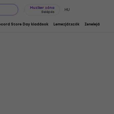
Ajándék ötletek
FAQ
Muziker Blog
Muziker zóna
HU
Belépés
ecord Store Day kiadások
Lemezjátszók
Zenelejátszók