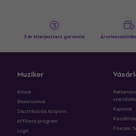
3 év kiterjesztett garancia
Áruvisszaküldé
Muziker
Vásárl
Rólunk
Reklamáci
szerződés
Showroomok
Kuponok
Disztribúciós központ
Kiszállítá
Affiliate program
Fizetési f
Logó