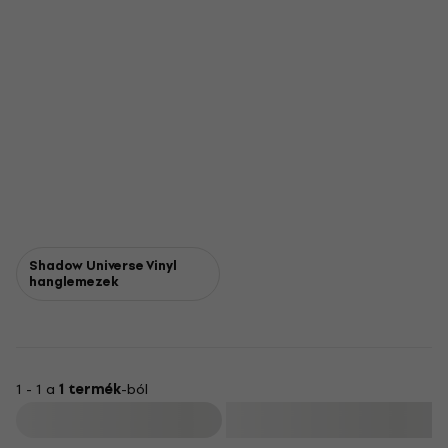
Shadow Universe Vinyl
hanglemezek
1 - 1 a
1 termék
-ból
Szűrő