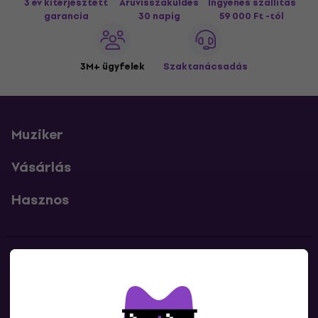
3 év kiterjesztett
Áruvisszaküldés
Ingyenes szállítás
garancia
30 napig
59 000 Ft -tól
3M+ ügyfelek
Szaktanácsadás
Muziker
Vásárlás
Hasznos
Kapcsolatok
Lépj kapcsolatba velünk