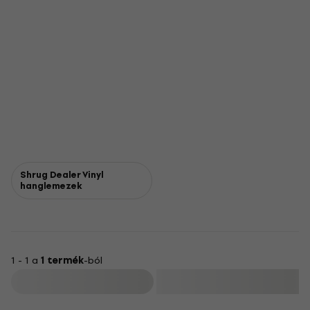
Shrug Dealer Vinyl
hanglemezek
1 - 1 a
1 termék
-ból
Szűrő