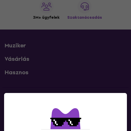
3M+ ügyfelek
Szaktanácsadás
Muziker
Vásárlás
Hasznos
Kapcsolatok
Lépj kapcsolatba velünk