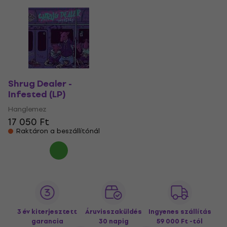
Shrug Dealer -
Infested (LP)
Hanglemez
17 050 Ft
Raktáron a beszállítónál
3 év kiterjesztett
Áruvisszaküldés
Ingyenes szállítás
garancia
30 napig
59 000 Ft -tól