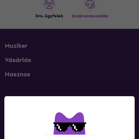
3M+ ügyfelek
Szaktanácsadás
Muziker
Vásárlás
Hasznos
Kapcsolatok
Lépj kapcsolatba velünk