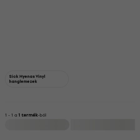
Sick Hyenas Vinyl
hanglemezek
1 - 1 a
1 termék
-ból
Szűrő