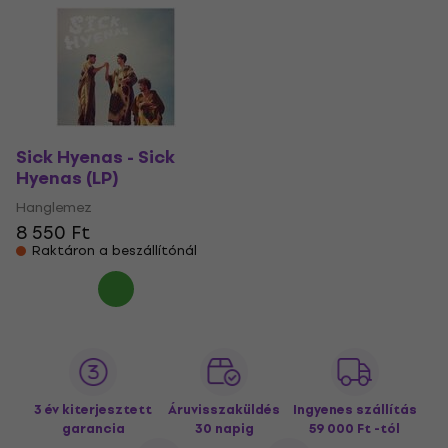
Sick Hyenas - Sick
Hyenas (LP)
Hanglemez
8 550 Ft
Raktáron a beszállítónál
3 év kiterjesztett
Áruvisszaküldés
Ingyenes szállítás
garancia
30 napig
59 000 Ft -tól