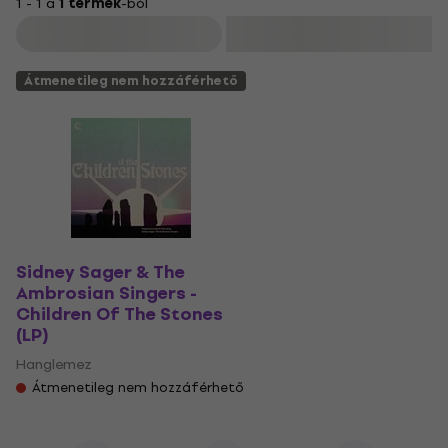
1 - 1 a
1 termék
-ból
Szűrő
Átmenetileg nem hozzáférhető
Sidney Sager & The
Ambrosian Singers -
Children Of The Stones
(LP)
Hanglemez
Átmenetileg nem hozzáférhető