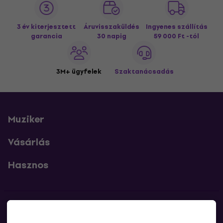
3 év kiterjesztett
Áruvisszaküldés
Ingyenes szállítás
garancia
30 napig
59 000 Ft -tól
3M+ ügyfelek
Szaktanácsadás
Muziker
Vásárlás
Hasznos
Kapcsolatok