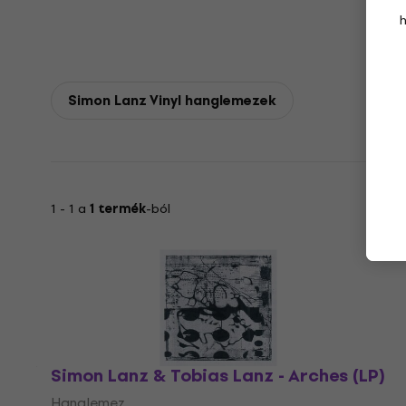
Simon Lanz Vinyl hanglemezek
1 - 1 a
1 termék
-ból
Simon Lanz & Tobias Lanz - Arches (LP)
Hanglemez