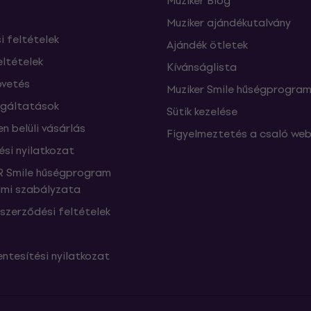
Muziker Blog
Muziker ajándékutalvány
si feltételek
Ajándék ötletek
eltételek
Kívánságlista
vetés
Muziker Smile hűségprogra
lgáltatások
Sütik kezelése
n belüli vásárlás
Figyelmeztetés a csaló web
ési nyilatkozat
 Smile hűségprogram
mi szabályzata
szerződési feltételek
ntesítési nyilatkozat