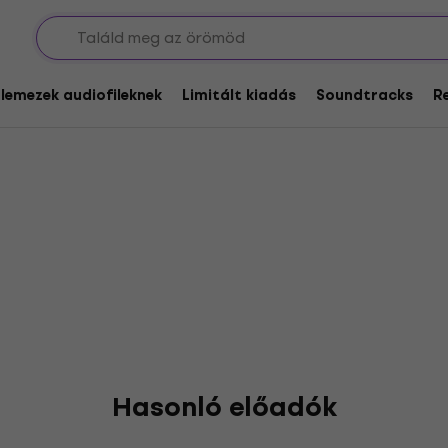
nz
glemezek audiofileknek
Limitált kiadás
Soundtracks
R
Hasonló előadók