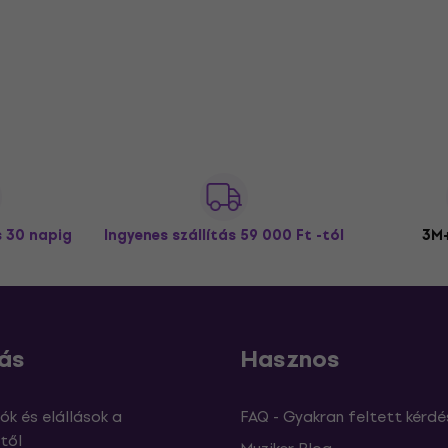
s 30 napig
Ingyenes szállítás
59 000 Ft -tól
3M+
ás
Hasznos
ók és elállások a
FAQ - Gyakran feltett kérdé
től