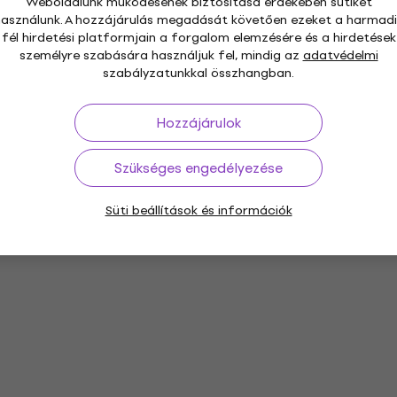
Weboldalunk működésének biztosítása érdekében sütiket
használunk. A hozzájárulás megadását követően ezeket a harmadi
fél hirdetési platformjain a forgalom elemzésére és a hirdetések
személyre szabására használjuk fel, mindig az
adatvédelmi
szabályzatunkkal összhangban.
Hozzájárulok
Szükséges engedélyezése
Süti beállítások és információk