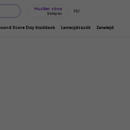
Ajándék ötletek
FAQ
Muziker Blog
Muziker zóna
HU
Belépés
ecord Store Day kiadások
Lemezjátszók
Zenelejátszók