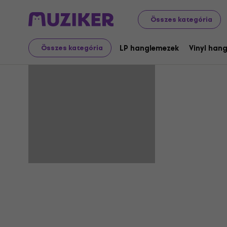
Összes kategória
Simon La
LP hanglemezek
Vinyl han
Összes kategória