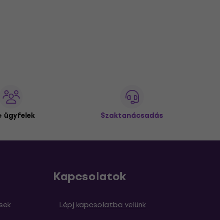
 ügyfelek
Szaktanácsadás
Kapcsolatok
sek
Lépj kapcsolatba velünk