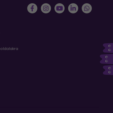
m
oldalakra