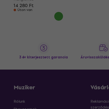
14 280 Ft
Úton van
3 év kiterjesztett garancia
Áruvisszaküldé
Muziker
Vásárl
Rólunk
Reklamáci
szerződés