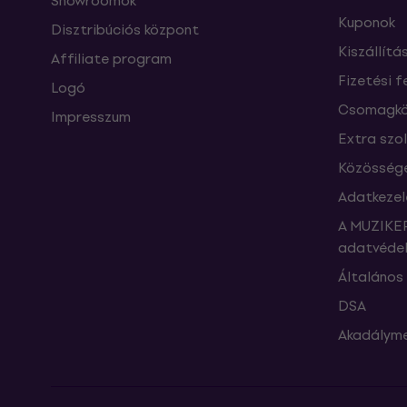
Showroomok
Kuponok
Disztribúciós központ
Kiszállítá
Affiliate program
Fizetési f
Logó
Csomagkö
Impresszum
Extra szo
Közössége
Adatkezel
A MUZIKER
adatvédel
Általános 
DSA
Akadályme