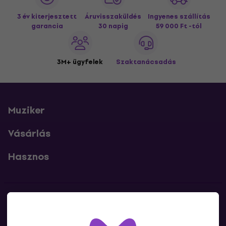
3 év kiterjesztett
Áruvisszaküldés
Ingyenes szállítás
garancia
30 napig
59 000 Ft -tól
3M+ ügyfelek
Szaktanácsadás
Muziker
Vásárlás
Hasznos
Kapcsolatok