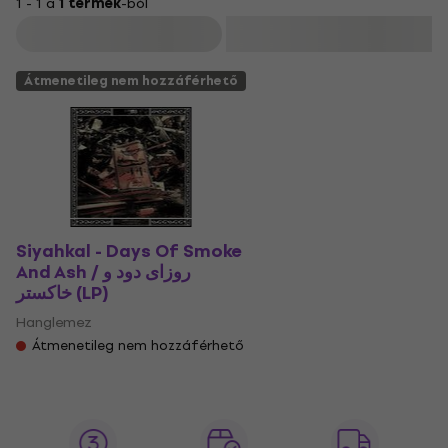
1 - 1 a
1 termék
-ból
Szűrő
Átmenetileg nem hozzáférhető
Siyahkal - Days Of Smoke
And Ash / روزای دود و
خاکستر (LP)
Hanglemez
Átmenetileg nem hozzáférhető