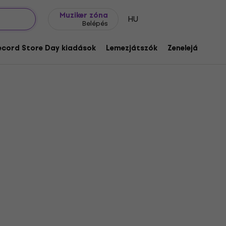
Ajándék ötletek
FAQ
Muziker Blog
Muziker zóna
HU
Belépés
ecord Store Day kiadások
Lemezjátszók
Zenelejátszók