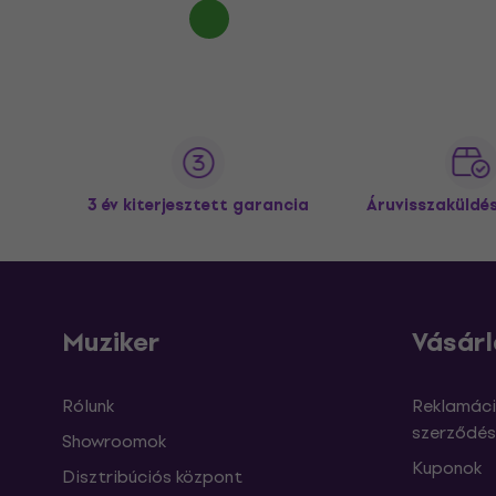
3 év kiterjesztett garancia
Áruvisszaküldé
Muziker
Vásárl
Rólunk
Reklamáci
szerződés
Showroomok
Kuponok
Disztribúciós központ