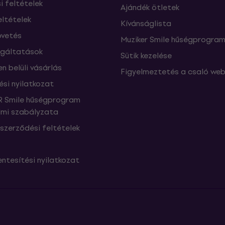
si feltételek
Ajándék ötletek
eltételek
Kívánságlista
vetés
Muziker Smile hűségprogra
lgáltatások
Sütik kezelése
n belüli vásárlás
Figyelmeztetés a csaló web
ési nyilatkozat
 Smile hűségprogram
mi szabályzata
szerződési feltételek
ntesítési nyilatkozat