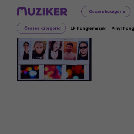
Összes kategória
Skymende
LP hanglemezek
Vinyl han
Összes kategória