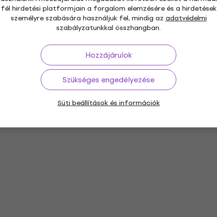
fél hirdetési platformjain a forgalom elemzésére és a hirdetések
személyre szabására használjuk fel, mindig az
adatvédelmi
szabályzatunkkal összhangban.
Hozzájárulok
Szükséges engedélyezése
Süti beállítások és információk