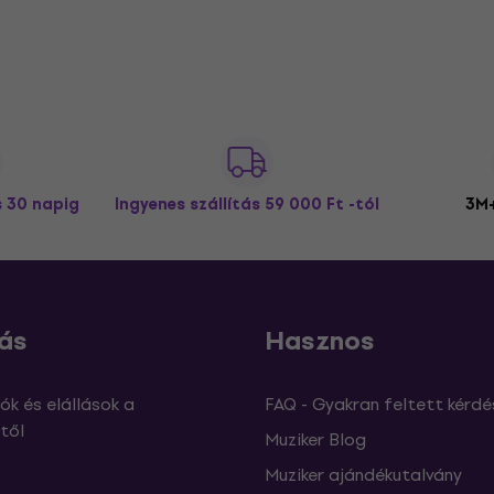
s 30 napig
Ingyenes szállítás
59 000 Ft -tól
3M+
ás
Hasznos
ók és elállások a
FAQ - Gyakran feltett kérdé
től
Muziker Blog
Muziker ajándékutalvány