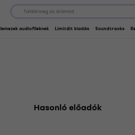
r
glemezek audiofileknek
Limitált kiadás
Soundtracks
R
Hasonló előadók