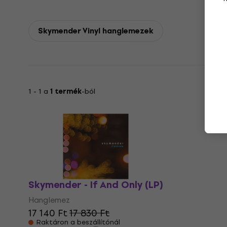
Skymender Vinyl hanglemezek
1 - 1 a
1 termék
-ból
Skymender - If And Only (LP)
Hanglemez
17 140 Ft
17 830 Ft
Raktáron a beszállítónál