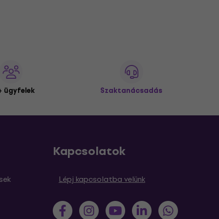
 ügyfelek
Szaktanácsadás
Kapcsolatok
sek
Lépj kapcsolatba velünk