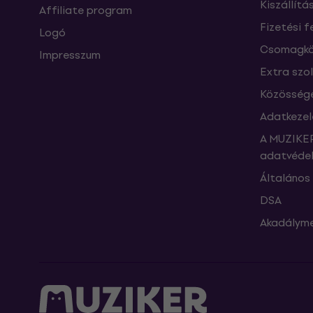
Kiszállítá
Affiliate program
Fizetési f
Logó
Csomagkö
Impresszum
Extra szo
Közössége
Adatkezel
A MUZIKER
adatvédel
Általános 
DSA
Akadályme