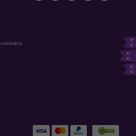
m
oldalakra