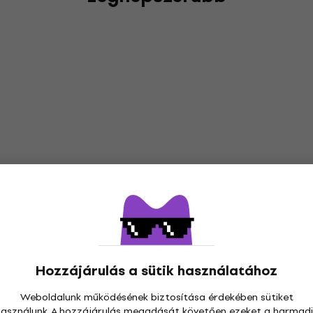
Hozzájárulás a sütik használatához
Weboldalunk működésének biztosítása érdekében sütiket
használunk. A hozzájárulás megadását követően ezeket a harmadi