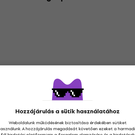
Hozzájárulás a sütik használatához
Weboldalunk működésének biztosítása érdekében sütiket
használunk. A hozzájárulás megadását követően ezeket a harmadi
fél hirdetési platformjain a forgalom elemzésére és a hirdetések