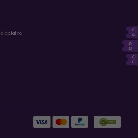
m
oldalakra