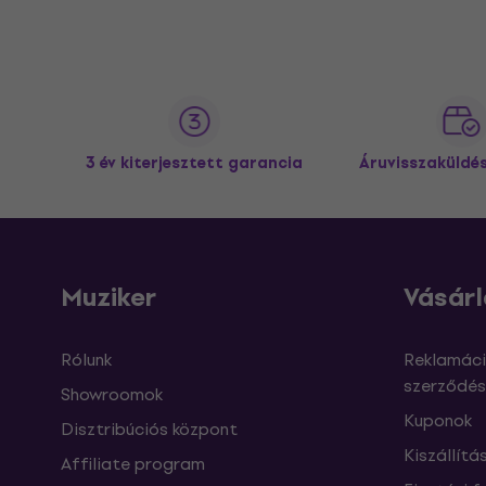
3 év kiterjesztett garancia
Áruvisszaküldé
Muziker
Vásárl
Rólunk
Reklamáci
szerződés
Showroomok
Kuponok
Disztribúciós központ
Kiszállítá
Affiliate program