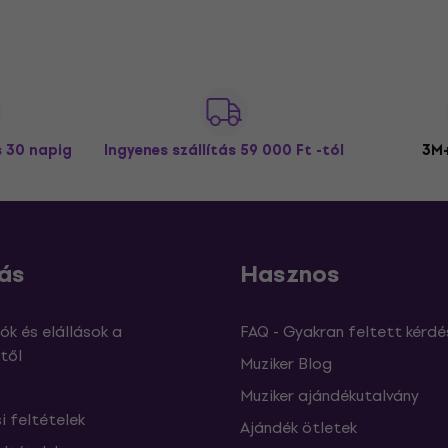
s 30 napig
Ingyenes szállítás
59 000 Ft -tól
3M+
ás
Hasznos
ók és elállások a
FAQ - Gyakran feltett kérdé
től
Muziker Blog
Muziker ajándékutalvány
si feltételek
Ajándék ötletek