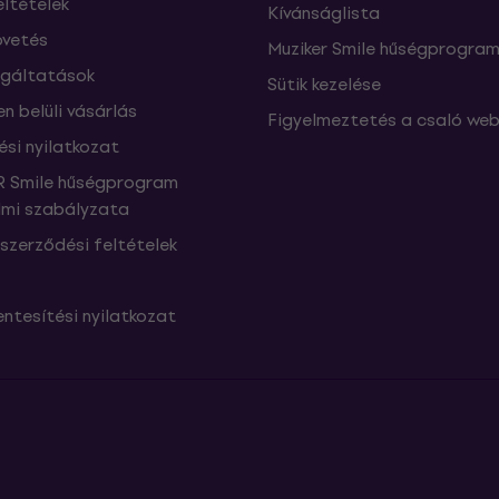
eltételek
Kívánságlista
vetés
Muziker Smile hűségprogra
lgáltatások
Sütik kezelése
n belüli vásárlás
Figyelmeztetés a csaló web
ési nyilatkozat
 Smile hűségprogram
mi szabályzata
szerződési feltételek
ntesítési nyilatkozat