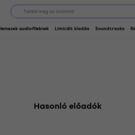
glemezek audiofileknek
Limitált kiadás
Soundtracks
R
Hasonló előadók