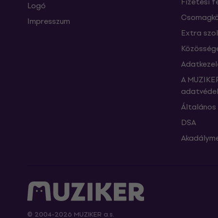
Fizetési f
Logó
Csomagkö
Impresszum
Extra szo
Közössége
Adatkezel
A MUZIKER
adatvédel
Általános 
DSA
Akadályme
© 2004-2026 MUZIKER a.s.