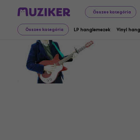
Összes kategória
So Cow
LP hanglemezek
Vinyl han
Összes kategória