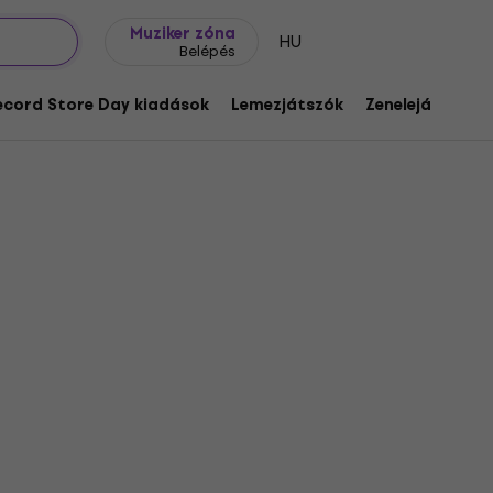
Ajándék ötletek
FAQ
Muziker Blog
Muziker zóna
HU
Belépés
ecord Store Day kiadások
Lemezjátszók
Zenelejátszók