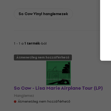
So Cow Vinyl hanglemezek
1 - 1 a
1 termék
-ból
Átmenetileg nem hozzáférhető
So Cow - Lisa Marie Airplane Tour (LP)
Hanglemez
Átmenetileg nem hozzáférhető