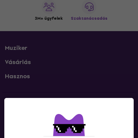
3M+ ügyfelek
Szaktanácsadás
Muziker
Vásárlás
Hasznos
Kapcsolatok
Lépj kapcsolatba velünk