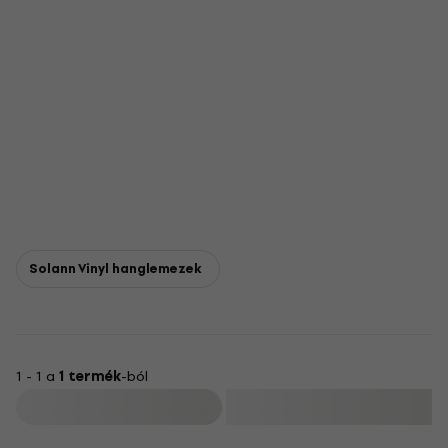
Solann Vinyl hanglemezek
1 - 1 a
1 termék
-ból
Szűrő