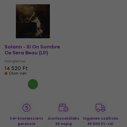
Solann - Si On Sombre
Ce Sera Beau (LP)
Hanglemez
14 520 Ft
Úton van
3 év kiterjesztett
Áruvisszaküldés
Ingyenes szállítás
garancia
30 napig
59 000 Ft -tól