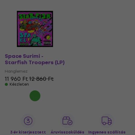
Space Surimi -
Starfish Troopers (LP)
Hanglemez
11 960 Ft
12 860 Ft
Készleten
3 év kiterjesztett
Áruvisszaküldés
Ingyenes szállítás