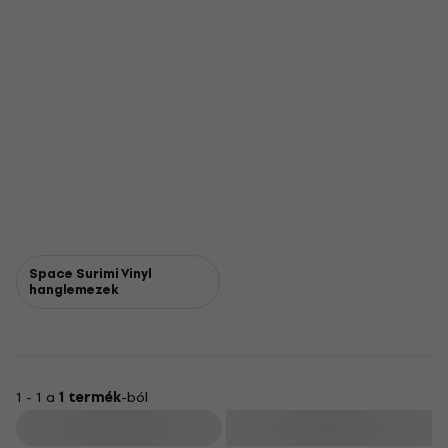
Space Surimi Vinyl
hanglemezek
1 - 1 a
1 termék
-ból
Szűrő