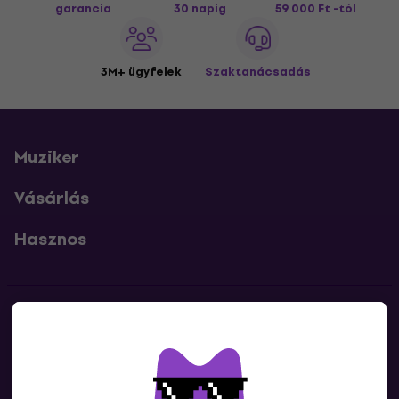
garancia
30 napig
59 000 Ft -tól
3M+ ügyfelek
Szaktanácsadás
Muziker
Vásárlás
Hasznos
Kapcsolatok
Lépj kapcsolatba velünk