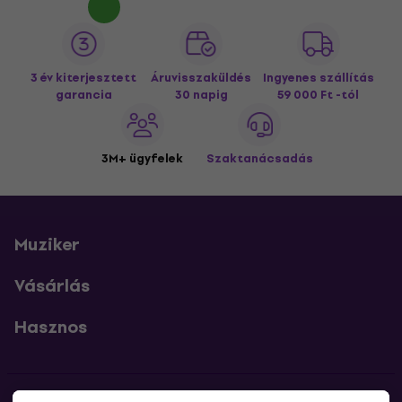
3 év kiterjesztett
Áruvisszaküldés
Ingyenes szállítás
garancia
30 napig
59 000 Ft -tól
3M+ ügyfelek
Szaktanácsadás
Muziker
Vásárlás
Hasznos