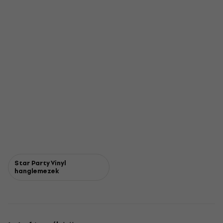
Star Party Vinyl
hanglemezek