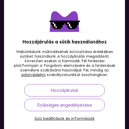
Kapcsolatok
Lépj kapcsolatba velünk
Hozzájárulás a sütik használatához
Weboldalunk működésének biztosítása érdekében
sütiket használunk. A hozzájárulás megadását
követően ezeket a harmadik fél hirdetési
platformjain a forgalom elemzésére és a hirdetések
személyre szabására használjuk fel, mindig az
HU
adatvédelmi
szabályzatunkkal összhangban.
Hozzájárulok
Szükséges engedélyezése
Süti beállítások és információk
© 2004-2026 MUZIKER a.s.