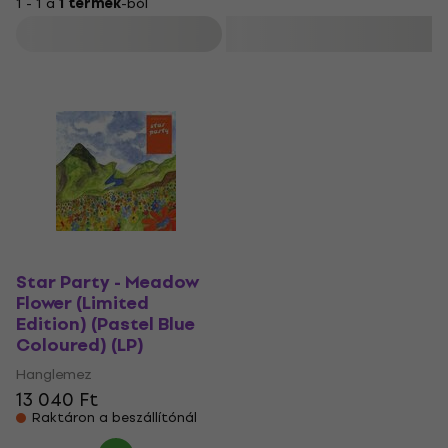
1 - 1 a
1 termék
-ból
Szűrő
Star Party - Meadow
Flower (Limited
Edition) (Pastel Blue
Coloured) (LP)
Hanglemez
13 040 Ft
Raktáron a beszállítónál