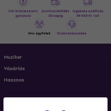
3 év kiterjesztett
Áruvisszaküldés
Ingyenes szállítás
garancia
30 napig
59 000 Ft -tól
3M+ ügyfelek
Szaktanácsadás
Muziker
Vásárlás
Hasznos
Kapcsolatok