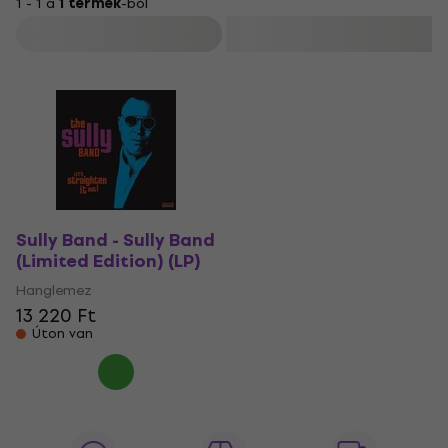
1 - 1 a
1 termék
-ból
Szűrő
Sully Band - Sully Band
(Limited Edition) (LP)
Hanglemez
13 220 Ft
Úton van