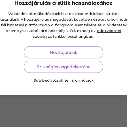
Hozzájárulás a sütik használatához
Weboldalunk működésének biztosítása érdekében sütiket
használunk. A hozzájárulás megadását követően ezeket a harmadi
fél hirdetési platformjain a forgalom elemzésére és a hirdetések
személyre szabására használjuk fel, mindig az
adatvédelmi
szabályzatunkkal összhangban.
Hozzájárulok
Szükséges engedélyezése
Süti beállítások és információk