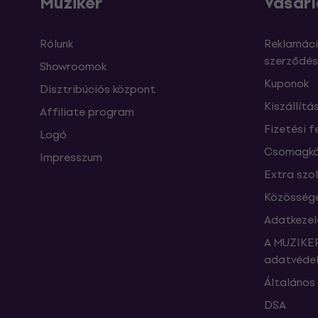
Muziker
Vásárl
Rólunk
Reklamáci
szerződés
Showroomok
Kuponok
Disztribúciós központ
Kiszállítá
Affiliate program
Fizetési f
Logó
Csomagkö
Impresszum
Extra szo
Közössége
Adatkezel
A MUZIKER
adatvédel
Általános 
DSA