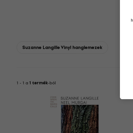
Suzanne Langille Vinyl hanglemezek
1 - 1 a
1 termék
-ból