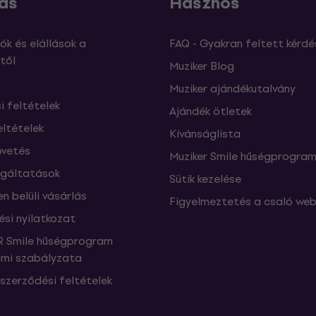
ás
Hasznos
ók és elállások a
FAQ - Gyakran feltett kérdé
től
Muziker Blog
Muziker ajándékutalvány
si feltételek
Ajándék ötletek
eltételek
Kívánságlista
vetés
Muziker Smile hűségprogra
lgáltatások
Sütik kezelése
n belüli vásárlás
Figyelmeztetés a csaló web
ési nyilatkozat
 Smile hűségprogram
mi szabályzata
szerződési feltételek