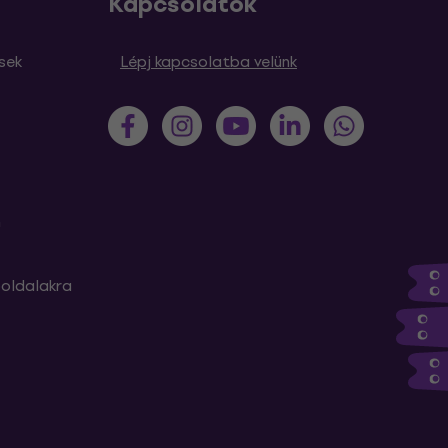
Kapcsolatok
sek
Lépj kapcsolatba velünk
m
oldalakra