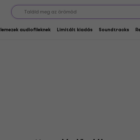
angille
glemezek audiofileknek
Limitált kiadás
Soundtracks
R