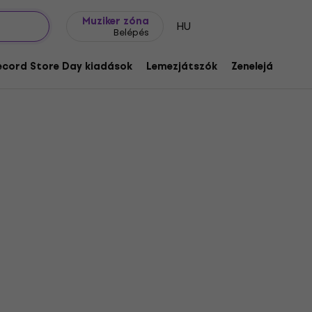
Ajándék ötletek
FAQ
Muziker Blog
Muziker zóna
HU
Belépés
ecord Store Day kiadások
Lemezjátszók
Zenelejátszók