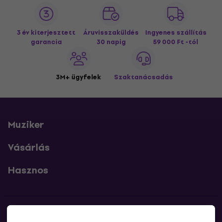
3 év kiterjesztett
Áruvisszaküldés
Ingyenes szállítás
garancia
30 napig
59 000 Ft -tól
3M+ ügyfelek
Szaktanácsadás
Muziker
Vásárlás
Hasznos
Kapcsolatok