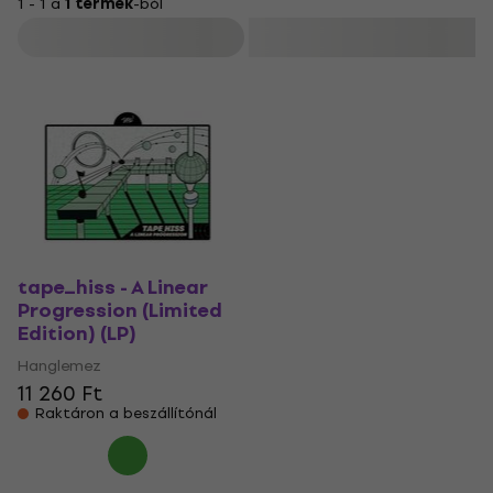
1 - 1 a
1 termék
-ból
Szűrő
tape_hiss - A Linear
Progression (Limited
Edition) (LP)
Hanglemez
11 260 Ft
Raktáron a beszállítónál