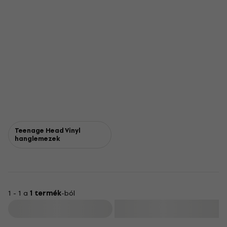
Teenage Head Vinyl
hanglemezek
1 - 1 a
1 termék
-ból
Szűrő