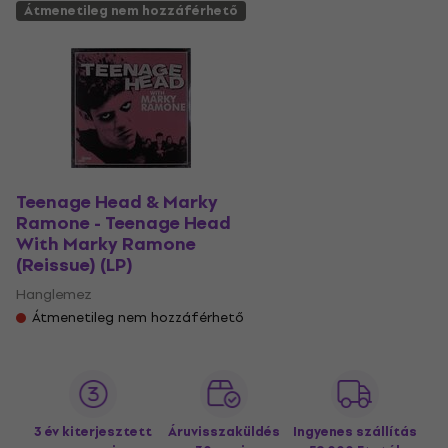
Átmenetileg nem hozzáférhető
Teenage Head & Marky
Ramone - Teenage Head
With Marky Ramone
(Reissue) (LP)
Hanglemez
Átmenetileg nem hozzáférhető
3 év kiterjesztett
Áruvisszaküldés
Ingyenes szállítás