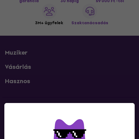
garancia
30 napig
59 000 Ft -tól
3M+ ügyfelek
Szaktanácsadás
Muziker
Vásárlás
Hasznos
Kapcsolatok
Lépj kapcsolatba velünk