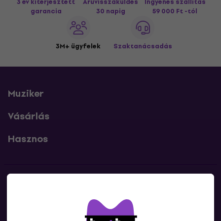
3 év kiterjesztett
Áruvisszaküldés
Ingyenes szállítás
garancia
30 napig
59 000 Ft -tól
3M+ ügyfelek
Szaktanácsadás
Muziker
Vásárlás
Hasznos
Kapcsolatok
Lépj kapcsolatba velünk