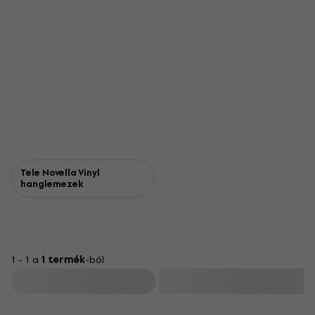
Tele Novella Vinyl
hanglemezek
1 - 1 a
1 termék
-ból
Szűrő