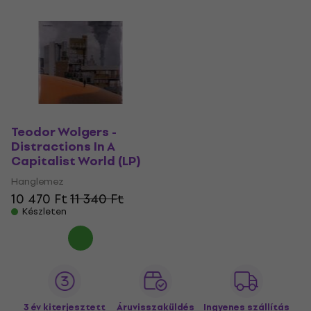
Teodor Wolgers -
Distractions In A
Capitalist World (LP)
Hanglemez
10 470 Ft
11 340 Ft
Készleten
3 év kiterjesztett
Áruvisszaküldés
Ingyenes szállítás