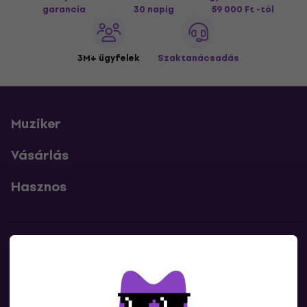
garancia
30 napig
59 000 Ft -tól
3M+ ügyfelek
Szaktanácsadás
Muziker
Vásárlás
Hasznos
Kapcsolatok
Lépj kapcsolatba velünk