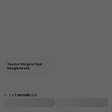
Teodor Wolgers Vinyl
hanglemezek
1 - 1 a
1 termék
-ból
Szűrő