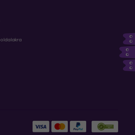
m
oldalakra