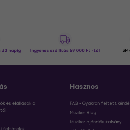
s 30 napig
Ingyenes szállítás
59 000 Ft -tól
3M+
ás
Hasznos
ók és elállások a
FAQ - Gyakran feltett kérdé
től
Muziker Blog
Muziker ajándékutalvány
si feltételek