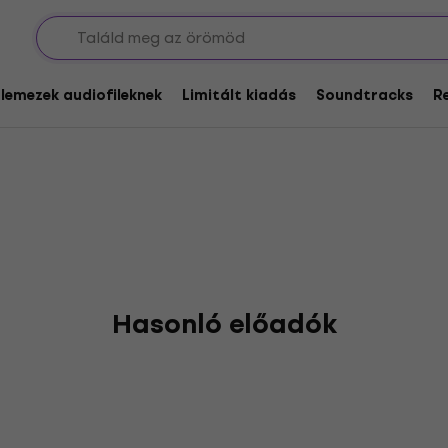
arallel
glemezek audiofileknek
Limitált kiadás
Soundtracks
R
Hasonló előadók