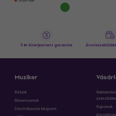
Úton van
3 év kiterjesztett garancia
Áruvisszaküldé
Muziker
Vásárl
Rólunk
Reklamáci
szerződés
Showroomok
Kuponok
Disztribúciós központ
Kiszállítá