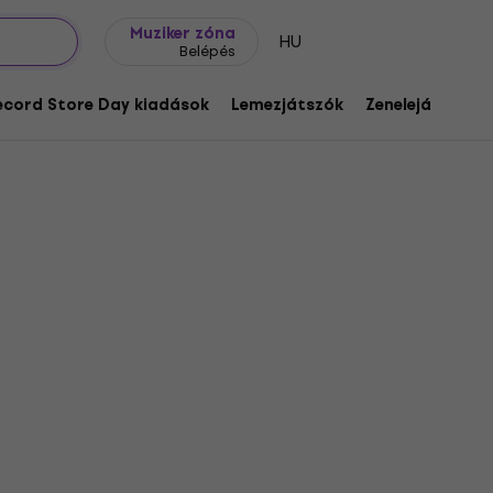
Ajándék ötletek
FAQ
Muziker Blog
Muziker zóna
HU
Belépés
ecord Store Day kiadások
Lemezjátszók
Zenelejátszók