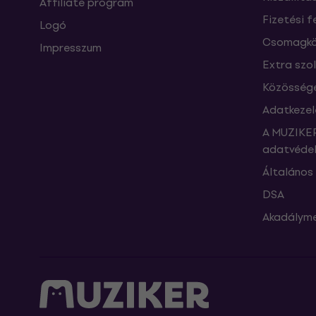
Affiliate program
Fizetési f
Logó
Csomagkö
Impresszum
Extra szo
Közössége
Adatkezel
A MUZIKER
adatvédel
Általános 
DSA
Akadályme