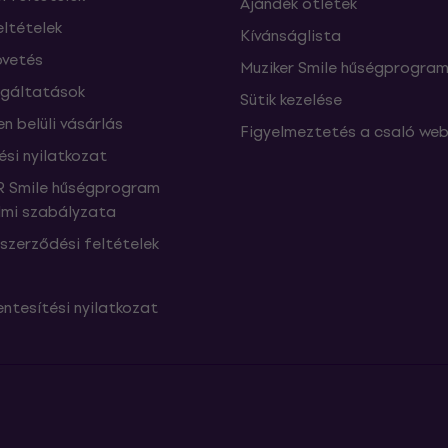
Ajándék ötletek
eltételek
Kívánságlista
vetés
Muziker Smile hűségprogra
lgáltatások
Sütik kezelése
n belüli vásárlás
Figyelmeztetés a csaló web
ési nyilatkozat
 Smile hűségprogram
mi szabályzata
szerződési feltételek
ntesítési nyilatkozat