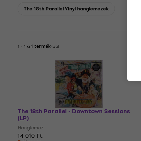
The 18th Parallel Vinyl hanglemezek
1 - 1 a
1 termék
-ból
The 18th Parallel - Downtown Sessions
(LP)
Hanglemez
14 010 Ft