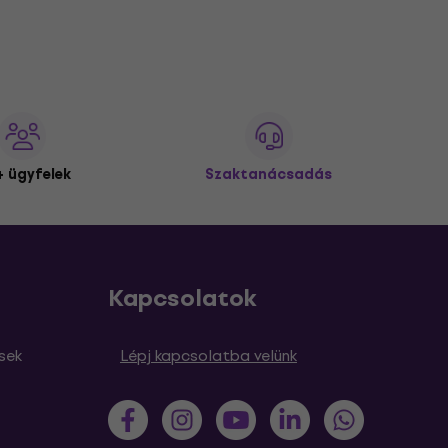
 ügyfelek
Szaktanácsadás
Kapcsolatok
sek
Lépj kapcsolatba velünk