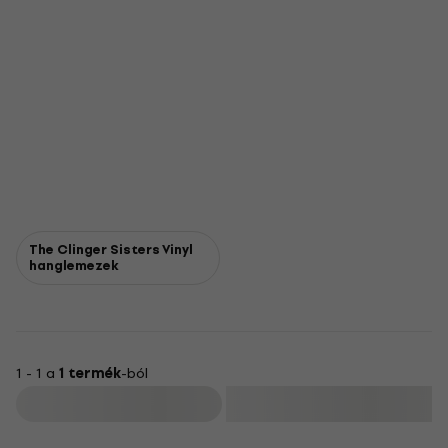
The Clinger Sisters Vinyl
hanglemezek
1 - 1 a
1 termék
-ból
Szűrő