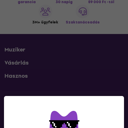
garancia
30 napig
59 000 Ft -tól
3M+ ügyfelek
Szaktanácsadás
Muziker
Vásárlás
Hasznos
Kapcsolatok
Lépj kapcsolatba velünk