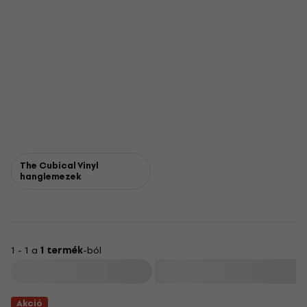
The Cubical Vinyl
hanglemezek
1 - 1 a
1 termék
-ból
Szűrő
Akció