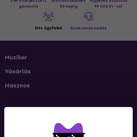
3 év kiterjesztett
Áruvisszaküldés
Ingyenes szállítás
garancia
30 napig
59 000 Ft -tól
3M+ ügyfelek
Szaktanácsadás
Muziker
Vásárlás
Hasznos
Kapcsolatok
Lépj kapcsolatba velünk