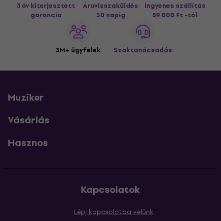
3 év kiterjesztett
Áruvisszaküldés
Ingyenes szállítás
garancia
30 napig
59 000 Ft -tól
3M+ ügyfelek
Szaktanácsadás
Muziker
Vásárlás
Hasznos
Kapcsolatok
Lépj kapcsolatba velünk