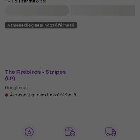
1 - 1 a
1 termék
-ból
Szűrő
Átmenetileg nem hozzáférhető
The Firebirds - Stripes
(LP)
Hanglemez
Átmenetileg nem hozzáférhető