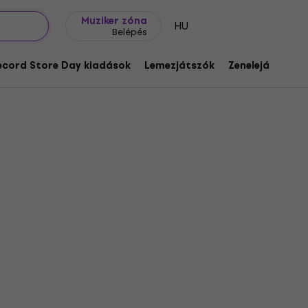
Ajándék ötletek
FAQ
Muziker Blog
Muziker zóna
HU
Belépés
ecord Store Day kiadások
Lemezjátszók
Zenelejátszók