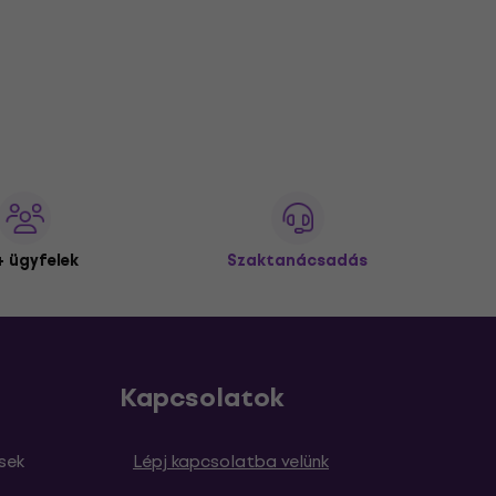
 ügyfelek
Szaktanácsadás
Kapcsolatok
sek
Lépj kapcsolatba velünk