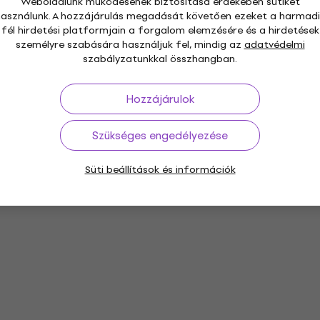
Weboldalunk működésének biztosítása érdekében sütiket
használunk. A hozzájárulás megadását követően ezeket a harmadi
fél hirdetési platformjain a forgalom elemzésére és a hirdetések
személyre szabására használjuk fel, mindig az
adatvédelmi
szabályzatunkkal összhangban.
Hozzájárulok
Szükséges engedélyezése
Süti beállítások és információk