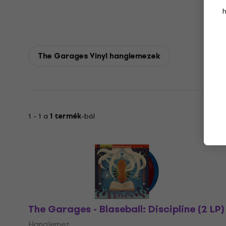
The Garages Vinyl hanglemezek
1 - 1 a
1 termék
-ból
The Garages - Blaseball: Discipline (2 LP)
Hanglemez