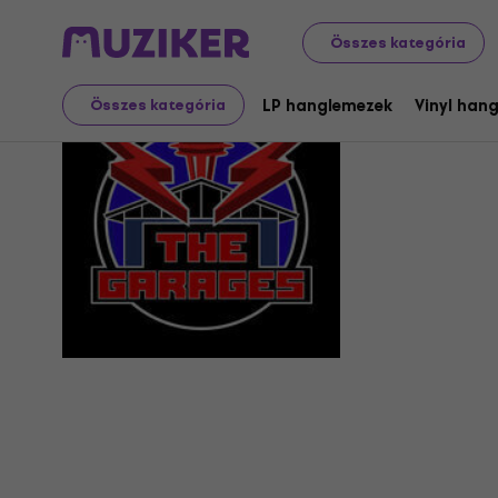
Összes kategória
The Gara
LP hanglemezek
Vinyl han
Összes kategória