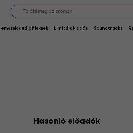
ges
glemezek audiofileknek
Limitált kiadás
Soundtracks
R
Hasonló előadók