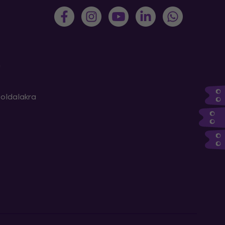
m
oldalakra