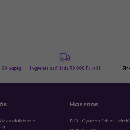
s 30 napig
Ingyenes szállítás
59 000 Ft -tól
3M+
ás
Hasznos
ók és elállások a
FAQ - Gyakran feltett kérdé
től