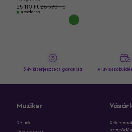
25 110 Ft
26 970 Ft
Készleten
3 év kiterjesztett garancia
Áruvisszaküldé
Muziker
Vásárl
Rólunk
Reklamáci
szerződés