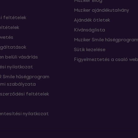
Muziker Blog
Muziker ajándékutalvány
si feltételek
Ajándék ötletek
eltételek
Kívánságlista
vetés
Muziker Smile hűségprogra
lgáltatások
Sütik kezelése
n belüli vásárlás
Figyelmeztetés a csaló web
ési nyilatkozat
 Smile hűségprogram
mi szabályzata
szerződési feltételek
ntesítési nyilatkozat