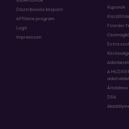
Showroomok
Kuponok
Disztribúciós központ
Kiszállítá
Affiliate program
Fizetési f
Logó
Csomagkö
Impresszum
Extra szo
Közössége
Adatkezel
A MUZIKER
adatvédel
Általános 
DSA
Akadályme