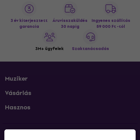
3 év kiterjesztett
Áruvisszaküldés
Ingyenes szállítás
garancia
30 napig
59 000 Ft -tól
3M+ ügyfelek
Szaktanácsadás
Muziker
Vásárlás
Hasznos
Kapcsolatok