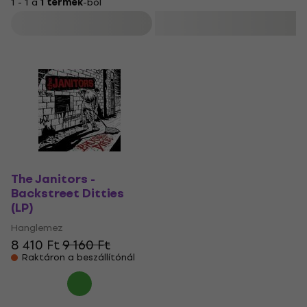
1 - 1 a
1 termék
-ból
Szűrő
The Janitors -
Backstreet Ditties
(LP)
Hanglemez
8 410 Ft
9 160 Ft
Raktáron a beszállítónál