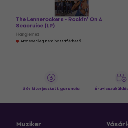
The Lennerockers - Rockin' On A
Seacruise (LP)
Hanglemez
Átmenetileg nem hozzáférhető
3 év kiterjesztett garancia
Áruvisszaküldé
Muziker
Vásárl