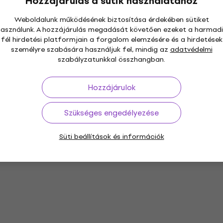
Hozzájárulás a sütik használatához
Weboldalunk működésének biztosítása érdekében sütiket
használunk. A hozzájárulás megadását követően ezeket a harmadi
fél hirdetési platformjain a forgalom elemzésére és a hirdetések
személyre szabására használjuk fel, mindig az
adatvédelmi
szabályzatunkkal összhangban.
Hozzájárulok
Szükséges engedélyezése
Süti beállítások és információk