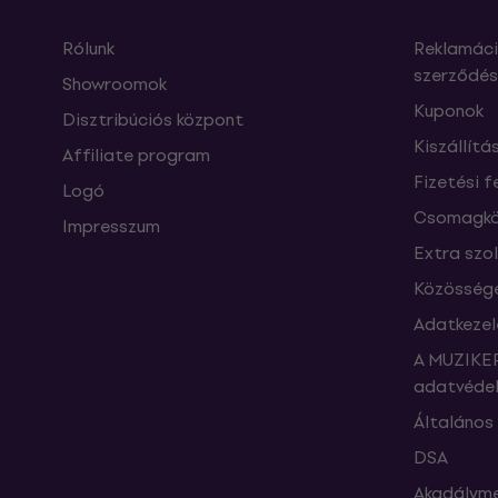
Rólunk
Reklamáci
szerződés
Showroomok
Kuponok
Disztribúciós központ
Kiszállítá
Affiliate program
Fizetési f
Logó
Csomagkö
Impresszum
Extra szo
Közössége
Adatkezel
A MUZIKER
adatvédel
Általános 
DSA
Akadályme