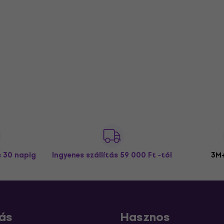
s 30 napig
Ingyenes szállítás
59 000 Ft -tól
3M+
ás
Hasznos