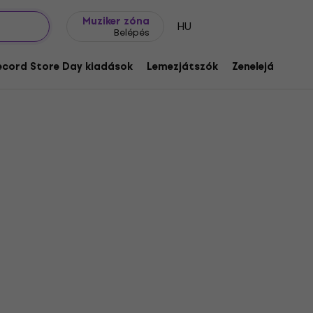
Ajándék ötletek
FAQ
Muziker Blog
Muziker zóna
HU
Belépés
ecord Store Day kiadások
Lemezjátszók
Zenelejátszók