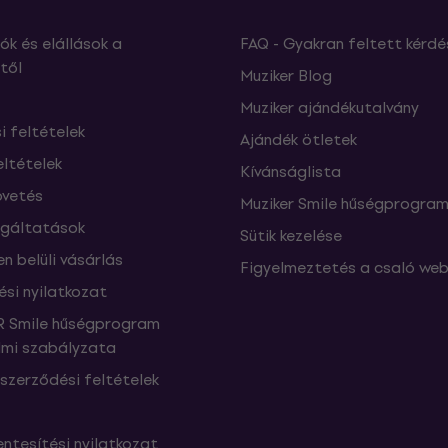
ók és elállások a
FAQ - Gyakran feltett kérdé
től
Muziker Blog
Muziker ajándékutalvány
si feltételek
Ajándék ötletek
eltételek
Kívánságlista
vetés
Muziker Smile hűségprogra
lgáltatások
Sütik kezelése
n belüli vásárlás
Figyelmeztetés a csaló web
ési nyilatkozat
 Smile hűségprogram
mi szabályzata
szerződési feltételek
ntesítési nyilatkozat