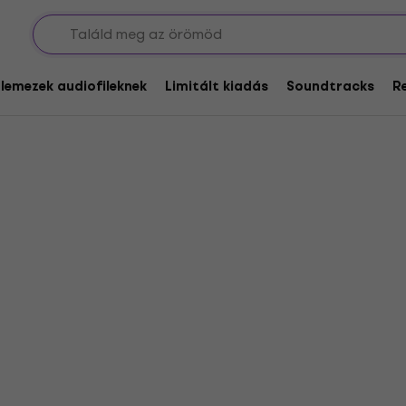
rockers
glemezek audiofileknek
Limitált kiadás
Soundtracks
R