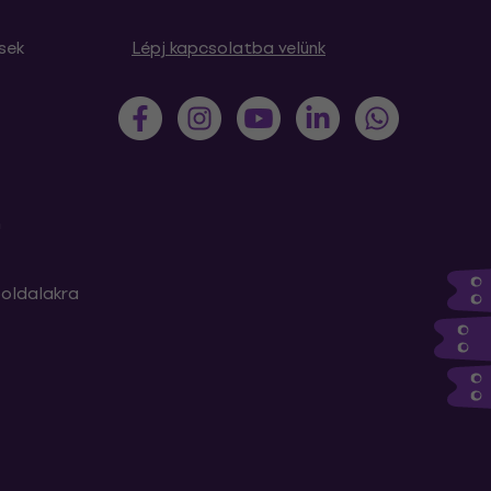
sek
Lépj kapcsolatba velünk
m
oldalakra