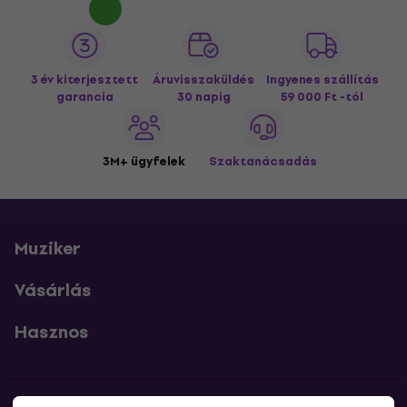
3 év kiterjesztett
Áruvisszaküldés
Ingyenes szállítás
garancia
30 napig
59 000 Ft -tól
3M+ ügyfelek
Szaktanácsadás
Muziker
Vásárlás
Hasznos