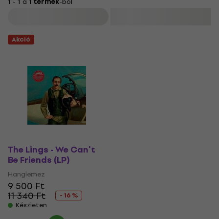
1 - 1 a
1 termék
-ból
Szűrő
Akció
The Lings - We Can't
Be Friends (LP)
Hanglemez
9 500 Ft
11 340 Ft
- 16 %
Készleten