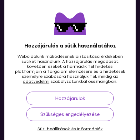
Kapcsolatok
Lépj kapcsolatba velünk
Hozzájárulás a sütik használatához
Weboldalunk működésének biztosítása érdekében
sütiket használunk. A hozzájárulás megadását
követően ezeket a harmadik fél hirdetési
platformjain a forgalom elemzésére és a hirdetések
személyre szabására használjuk fel, mindig az
HU
adatvédelmi
szabályzatunkkal összhangban.
Hozzájárulok
Szükséges engedélyezése
Süti beállítások és információk
© 2004-2026 MUZIKER a.s.