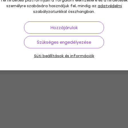
fél hirdetési platformjain a forgalom elemzésére és a hirdetések
személyre szabására használjuk fel, mindig az
adatvédelmi
szabályzatunkkal összhangban.
Hozzájárulok
Szükséges engedélyezése
Süti beállítások és információk