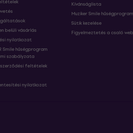
eltételek
Kívánságlista
vetés
Muziker Smile hűségprogra
lgáltatások
Sütik kezelése
n belüli vásárlás
Figyelmeztetés a csaló web
ési nyilatkozat
 Smile hűségprogram
mi szabályzata
szerződési feltételek
ntesítési nyilatkozat