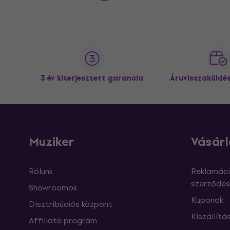
3 év kiterjesztett garancia
Áruvisszaküldé
Muziker
Vásárl
Rólunk
Reklamáci
szerződés
Showroomok
Kuponok
Disztribúciós központ
Kiszállítá
Affiliate program