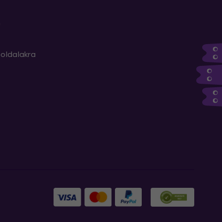
m
oldalakra