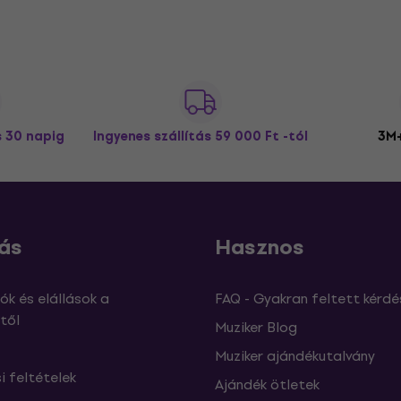
s 30 napig
Ingyenes szállítás
59 000 Ft -tól
3M+
ás
Hasznos
ók és elállások a
FAQ - Gyakran feltett kérdé
től
Muziker Blog
Muziker ajándékutalvány
si feltételek
Ajándék ötletek