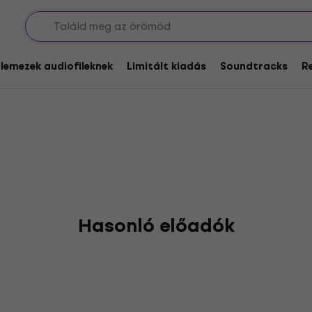
hining
glemezek audiofileknek
Limitált kiadás
Soundtracks
R
Hasonló előadók