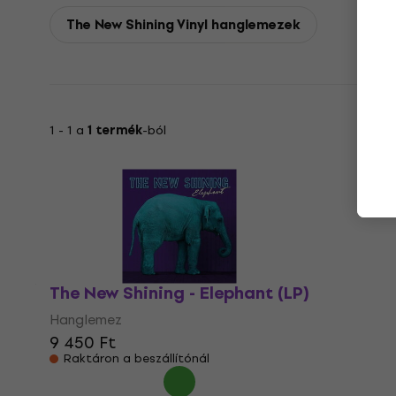
The New Shining Vinyl hanglemezek
1 - 1 a
1 termék
-ból
The New Shining - Elephant (LP)
Hanglemez
9 450 Ft
Raktáron a beszállítónál