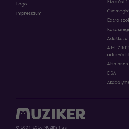
Fizetési f
Logó
Csomagkö
Impresszum
Extra szo
Közössége
Adatkezel
A MUZIKER
adatvédel
Általános 
DSA
Akadályme
© 2004-2026 MUZIKER a.s.