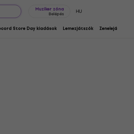
Ajándék ötletek
FAQ
Muziker Blog
Muziker zóna
HU
Belépés
ecord Store Day kiadások
Lemezjátszók
Zenelejátszók