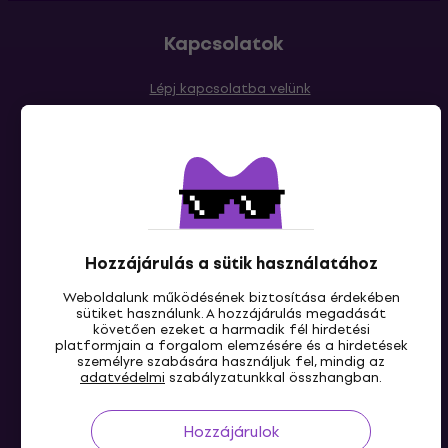
Kapcsolatok
Lépj kapcsolatba velünk
Hozzájárulás a sütik használatához
HU
Weboldalunk működésének biztosítása érdekében
sütiket használunk. A hozzájárulás megadását
követően ezeket a harmadik fél hirdetési
platformjain a forgalom elemzésére és a hirdetések
személyre szabására használjuk fel, mindig az
adatvédelmi
szabályzatunkkal összhangban.
Hozzájárulok