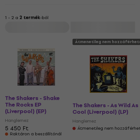
1 - 2 a
2 termék
-ból
Szűrő
Átmenetileg nem hozzáférhet
The Shakers - Shake
The Rocks EP
The Shakers - As Wild As
(Liverpool) (EP)
Cool (Liverpool) (LP)
Hanglemez
Hanglemez
5 450 Ft
Átmenetileg nem hozzáférhe
Raktáron a beszállítónál