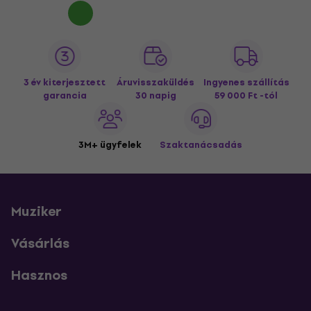
3 év kiterjesztett
Áruvisszaküldés
Ingyenes szállítás
garancia
30 napig
59 000 Ft -tól
3M+ ügyfelek
Szaktanácsadás
Muziker
Vásárlás
Hasznos