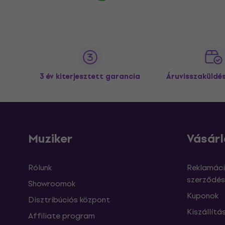
3 év kiterjesztett garancia
Áruvisszaküldé
Muziker
Vásárl
Rólunk
Reklamáci
szerződés
Showroomok
Kuponok
Disztribúciós központ
Kiszállítá
Affiliate program