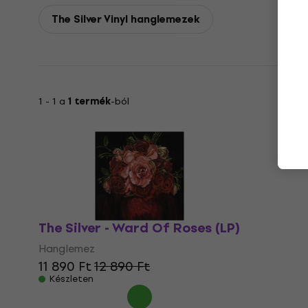
The Silver Vinyl hanglemezek
1 - 1 a
1 termék
-ból
The Silver - Ward Of Roses (LP)
Hanglemez
11 890 Ft
12 890 Ft
Készleten