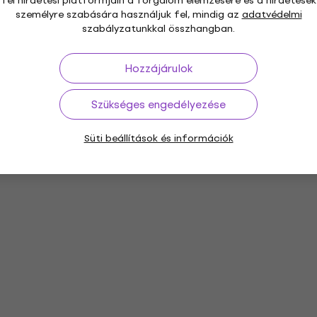
fél hirdetési platformjain a forgalom elemzésére és a hirdetések
személyre szabására használjuk fel, mindig az
adatvédelmi
szabályzatunkkal összhangban.
Hozzájárulok
Szükséges engedélyezése
Süti beállítások és információk