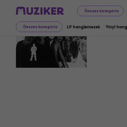
Összes kategória
The Silver
LP hanglemezek
Vinyl han
Összes kategória