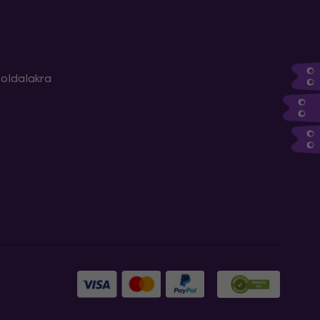
m
oldalakra