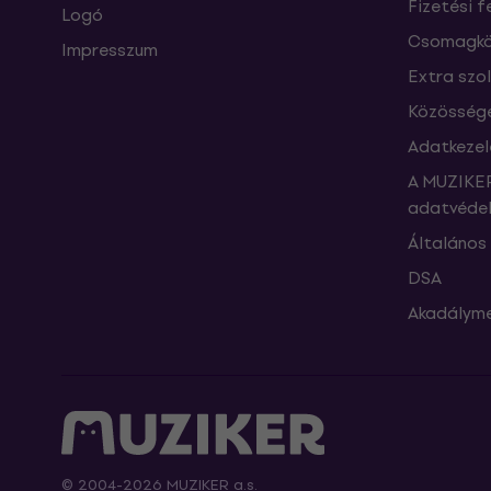
Fizetési f
Logó
Csomagkö
Impresszum
Extra szo
Közössége
Adatkezel
A MUZIKER
adatvédel
Általános 
DSA
Akadályme
© 2004-2026 MUZIKER a.s.