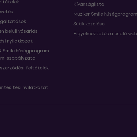
eltételek
Kívánságlista
vetés
Muziker Smile hűségprogra
lgáltatások
Sütik kezelése
n belüli vásárlás
Figyelmeztetés a csaló web
ési nyilatkozat
 Smile hűségprogram
mi szabályzata
szerződési feltételek
ntesítési nyilatkozat