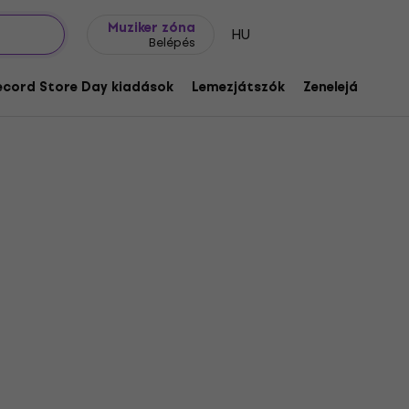
Ajándék ötletek
FAQ
Muziker Blog
Muziker zóna
HU
Belépés
ecord Store Day kiadások
Lemezjátszók
Zenelejátszók