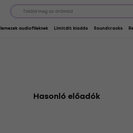
glemezek audiofileknek
Limitált kiadás
Soundtracks
R
Hasonló előadók