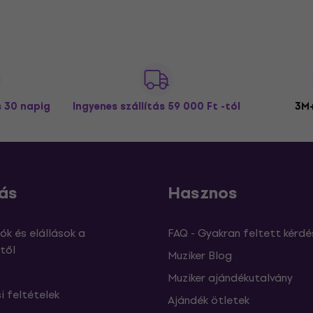
s 30 napig
Ingyenes szállítás
59 000 Ft -tól
3M+
ás
Hasznos
ók és elállások a
FAQ - Gyakran feltett kérdé
től
Muziker Blog
Muziker ajándékutalvány
si feltételek
Ajándék ötletek