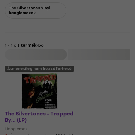
The Silvertones Vinyl
hanglemezek
1 - 1 a
1 termék
-ból
Szűrő
Átmenetileg nem hozzáférhető
The Silvertones - Trapped
By... (LP)
Hanglemez