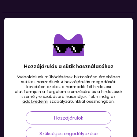
Kapcsolatok
Lépj kapcsolatba velünk
Hozzájárulás a sütik használatához
Weboldalunk működésének biztosítása érdekében
sütiket használunk. A hozzájárulás megadását
követően ezeket a harmadik fél hirdetési
platformjain a forgalom elemzésére és a hirdetések
személyre szabására használjuk fel, mindig az
HU
adatvédelmi
szabályzatunkkal összhangban.
Hozzájárulok
Szükséges engedélyezése