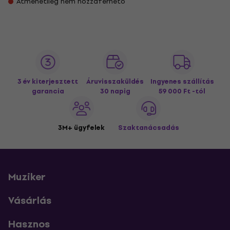
Átmenetileg nem hozzáférhető
3 év kiterjesztett
Áruvisszaküldés
Ingyenes szállítás
garancia
30 napig
59 000 Ft -tól
3M+ ügyfelek
Szaktanácsadás
Muziker
Vásárlás
Hasznos