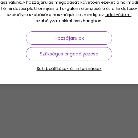
használunk. A hozzájárulás megadását követően ezeket a harmadi
fél hirdetési platformjain a forgalom elemzésére és a hirdetések
személyre szabására használjuk fel, mindig az
adatvédelmi
szabályzatunkkal összhangban.
Hozzájárulok
Szükséges engedélyezése
Süti beállítások és információk