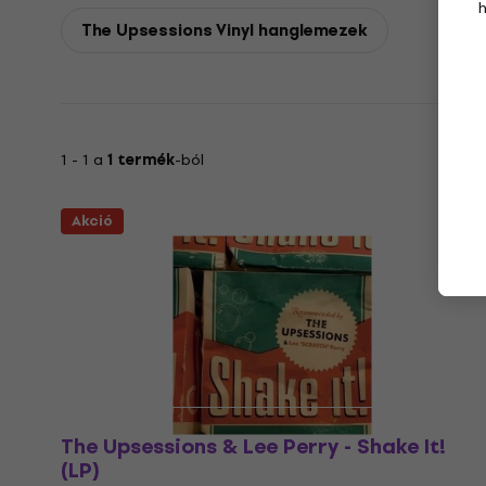
The Upsessions Vinyl hanglemezek
1 - 1 a
1 termék
-ból
Akció
The Upsessions & Lee Perry - Shake It!
(LP)