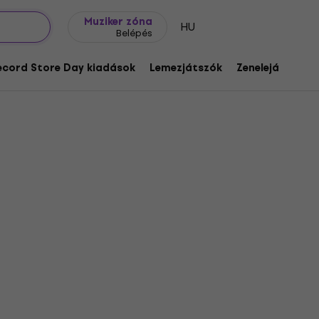
Ajándék ötletek
FAQ
Muziker Blog
Muziker zóna
HU
Belépés
ecord Store Day kiadások
Lemezjátszók
Zenelejátszók