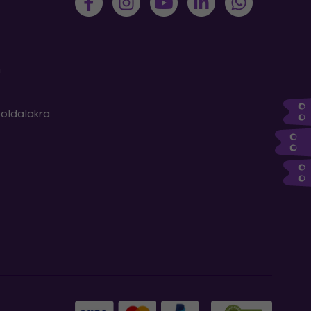
m
oldalakra