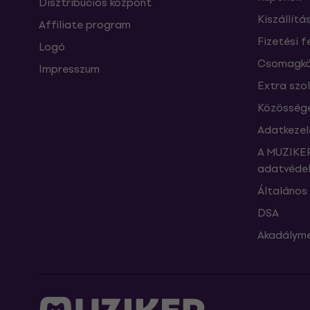
Disztribúciós központ
Kiszállítá
Affiliate program
Fizetési f
Logó
Csomagkö
Impresszum
Extra szo
Közössége
Adatkezel
A MUZIKER
adatvédel
Általános 
DSA
Akadályme