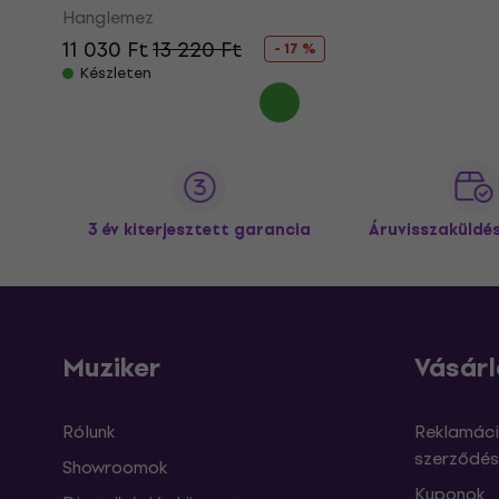
Hanglemez
11 030 Ft
13 220 Ft
- 17 %
Készleten
3 év kiterjesztett garancia
Áruvisszaküldé
Muziker
Vásárl
Rólunk
Reklamáci
szerződés
Showroomok
Kuponok