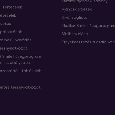
Muziker ajándékutalvány
si feltételek
Ajándék ötletek
eltételek
Kívánságlista
vetés
Muziker Smile hűségprogra
lgáltatások
Sütik kezelése
n belüli vásárlás
Figyelmeztetés a csaló web
ési nyilatkozat
 Smile hűségprogram
mi szabályzata
szerződési feltételek
ntesítési nyilatkozat