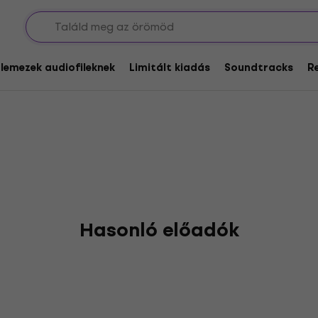
sions
glemezek audiofileknek
Limitált kiadás
Soundtracks
R
Hasonló előadók