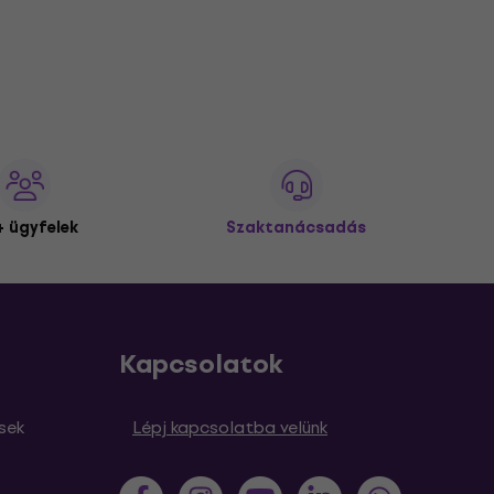
 ügyfelek
Szaktanácsadás
Kapcsolatok
sek
Lépj kapcsolatba velünk