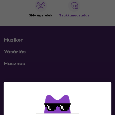
3M+ ügyfelek
Szaktanácsadás
Muziker
Vásárlás
Hasznos
Kapcsolatok
Lépj kapcsolatba velünk