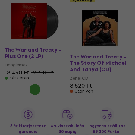
The War and Treaty -
Plus One (2 LP)
The War and Treaty -
The Story Of Michael
Hanglemez
And Tanya (CD)
18 490 Ft
19 710 Ft
Készleten
Zenei CD
8 520 Ft
Úton van
3 év kiterjesztett
Áruvisszaküldés
Ingyenes szállítás
garancia
30 napig
59 000 Ft -tól