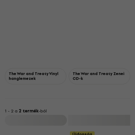
The War and Treaty Vinyl
The War and Treaty Zenei
hanglemezek
CD-k
1 - 2 a
2 termék
-ból
Szűrő
Újdonság