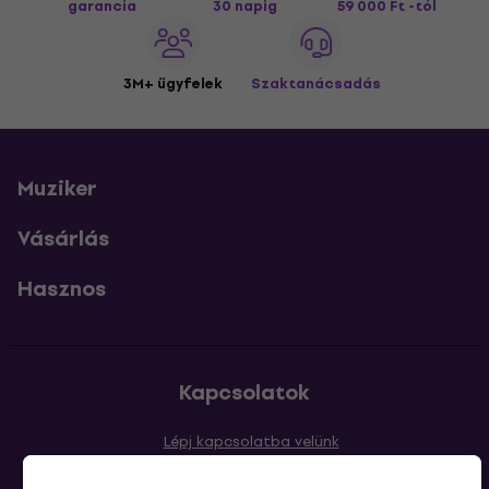
garancia
30 napig
59 000 Ft -tól
3M+ ügyfelek
Szaktanácsadás
Muziker
Vásárlás
Hasznos
Kapcsolatok
Lépj kapcsolatba velünk