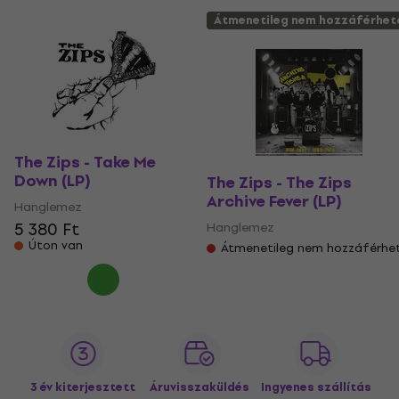
Átmenetileg nem hozzáférhet
The Zips - Take Me
Down (LP)
The Zips - The Zips
Archive Fever (LP)
Hanglemez
5 380 Ft
Hanglemez
Úton van
Átmenetileg nem hozzáférhe
3 év kiterjesztett
Áruvisszaküldés
Ingyenes szállítás