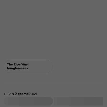
The Zips Vinyl
hanglemezek
1 - 2 a
2 termék
-ból
Szűrő