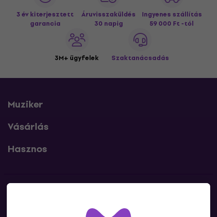
3 év kiterjesztett
Áruvisszaküldés
Ingyenes szállítás
garancia
30 napig
59 000 Ft -tól
3M+ ügyfelek
Szaktanácsadás
Muziker
Vásárlás
Hasznos
Kapcsolatok
Lépj kapcsolatba velünk