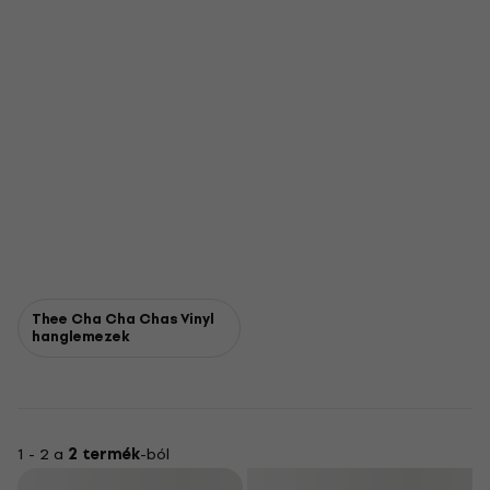
Thee Cha Cha Chas Vinyl
hanglemezek
1 - 2 a
2 termék
-ból
Szűrő