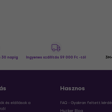
s 30 napig
Ingyenes szállítás
59 000 Ft -tól
3M+
ás
Hasznos
ók és elállások a
FAQ - Gyakran feltett kérdé
től
Muziker Blog