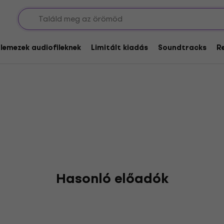
lmann
glemezek audiofileknek
Limitált kiadás
Soundtracks
R
Hasonló előadók