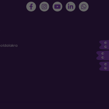
m
oldalakra