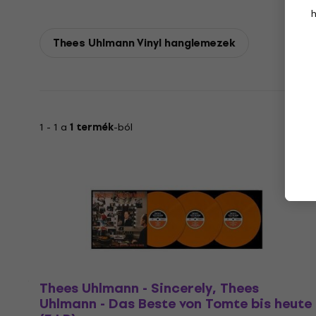
Thees Uhlmann Vinyl hanglemezek
1 - 1 a
1 termék
-ból
Thees Uhlmann - Sincerely, Thees
Uhlmann - Das Beste von Tomte bis heute