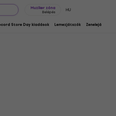
Ajándék ötletek
FAQ
Muziker Blog
Muziker zóna
HU
Belépés
ecord Store Day kiadások
Lemezjátszók
Zenelejátszók