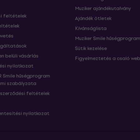
Muziker ajándékutalvány
si feltételek
Ajándék ötletek
eltételek
Kívánságlista
vetés
Muziker Smile hűségprogra
lgáltatások
Sütik kezelése
n belüli vásárlás
Figyelmeztetés a csaló web
ési nyilatkozat
 Smile hűségprogram
mi szabályzata
szerződési feltételek
ntesítési nyilatkozat