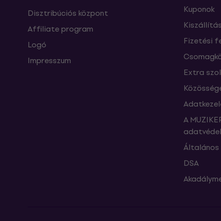
Kuponok
Disztribúciós központ
Kiszállítá
Affiliate program
Fizetési f
Logó
Csomagkö
Impresszum
Extra szo
Közössége
Adatkezel
A MUZIKER
adatvédel
Általános 
DSA
Akadályme