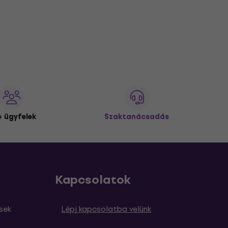
 ügyfelek
Szaktanácsadás
Kapcsolatok
sek
Lépj kapcsolatba velünk