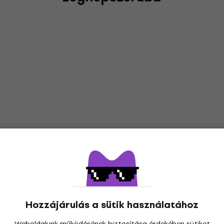
Hozzájárulás a sütik használatához
Weboldalunk működésének biztosítása érdekében sütiket