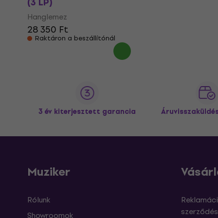
(3 LP)
Hanglemez
28 350 Ft
Raktáron a beszállítónál
3 év kiterjesztett garancia
Áruvisszaküldé
Muziker
Vásárl
Rólunk
Reklamáci
szerződés
Showroomok