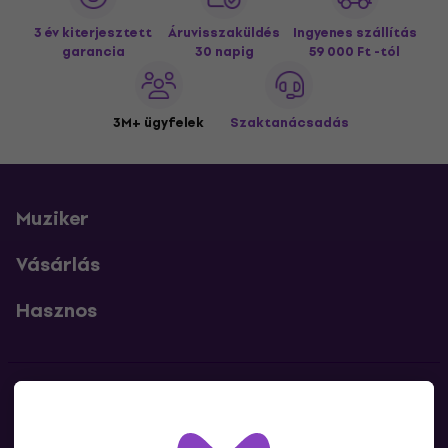
3 év kiterjesztett
Áruvisszaküldés
Ingyenes szállítás
garancia
30 napig
59 000 Ft -tól
3M+ ügyfelek
Szaktanácsadás
Muziker
Vásárlás
Hasznos
Kapcsolatok