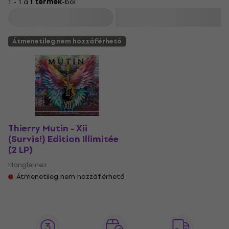
1 - 1 a
1 termék
-ból
Szűrő
Átmenetileg nem hozzáférhető
Thierry Mutin - Xii
(Survis!) Edition Illimitée
(2 LP)
Hanglemez
Átmenetileg nem hozzáférhető