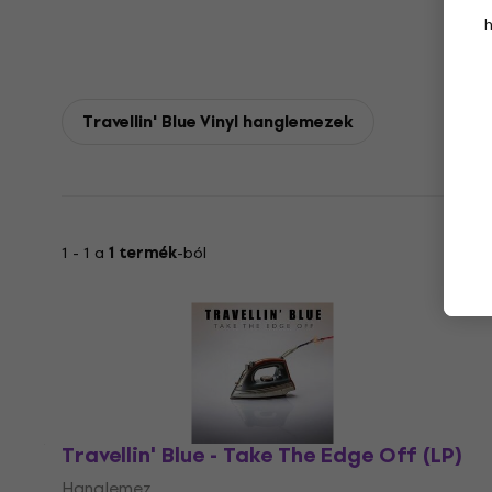
Travellin' Blue Vinyl hanglemezek
1 - 1 a
1 termék
-ból
Travellin' Blue - Take The Edge Off (LP)
Hanglemez