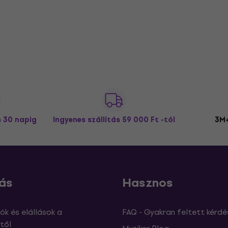
s 30 napig
Ingyenes szállítás
59 000 Ft -tól
3M+
ás
Hasznos
ók és elállások a
FAQ - Gyakran feltett kérdé
től