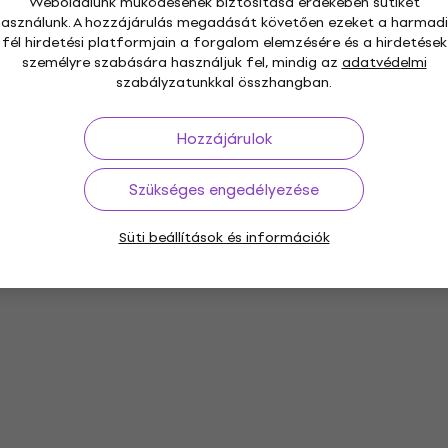
Weboldalunk működésének biztosítása érdekében sütiket
használunk. A hozzájárulás megadását követően ezeket a harmadi
fél hirdetési platformjain a forgalom elemzésére és a hirdetések
személyre szabására használjuk fel, mindig az
adatvédelmi
szabályzatunkkal összhangban.
Hozzájárulok
Szükséges engedélyezése
Süti beállítások és információk