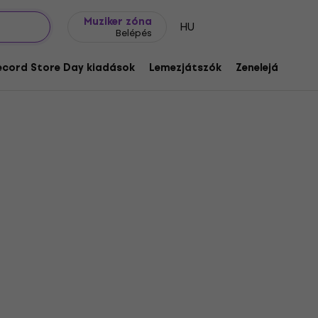
Ajándék ötletek
FAQ
Muziker Blog
Muziker zóna
HU
Belépés
ecord Store Day kiadások
Lemezjátszók
Zenelejátszók