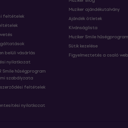
Muziker Blog
Muziker ajándékutalvány
si feltételek
Ajándék ötletek
eltételek
Kívánságlista
vetés
Muziker Smile hűségprogra
lgáltatások
Sütik kezelése
n belüli vásárlás
Figyelmeztetés a csaló web
ési nyilatkozat
 Smile hűségprogram
mi szabályzata
szerződési feltételek
ntesítési nyilatkozat