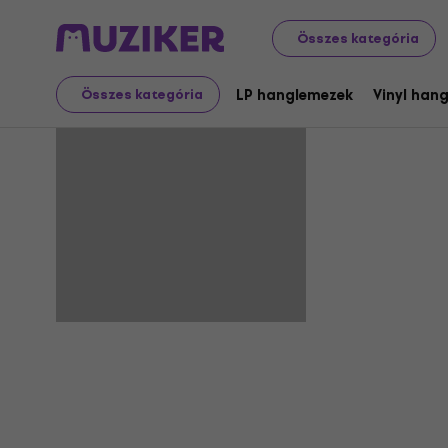
Összes kategória
Travellin' 
LP hanglemezek
Vinyl han
Összes kategória