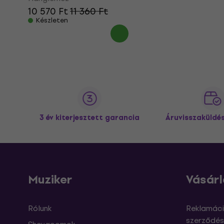
10 570 Ft
11 360 Ft
Készleten
3 év kiterjesztett garancia
Áruvisszaküldé
Muziker
Vásárl
Rólunk
Reklamáci
szerződés