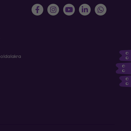
m
oldalakra