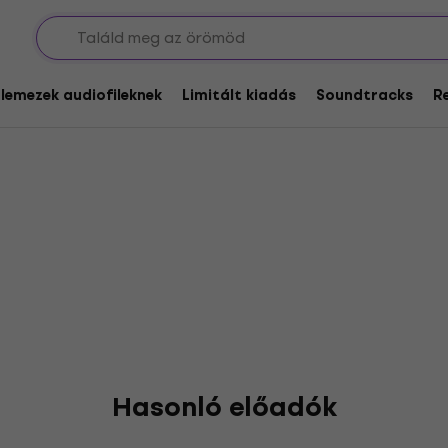
Blue
glemezek audiofileknek
Limitált kiadás
Soundtracks
R
Hasonló előadók