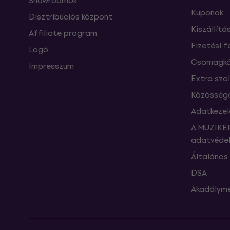
Showroomok
Kuponok
Disztribúciós központ
Kiszállítá
Affiliate program
Fizetési f
Logó
Csomagkö
Impresszum
Extra szo
Közössége
Adatkezel
A MUZIKER
adatvédel
Általános 
DSA
Akadályme