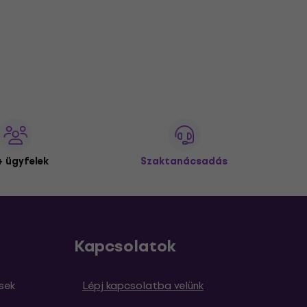
 ügyfelek
Szaktanácsadás
Kapcsolatok
sek
Lépj kapcsolatba velünk