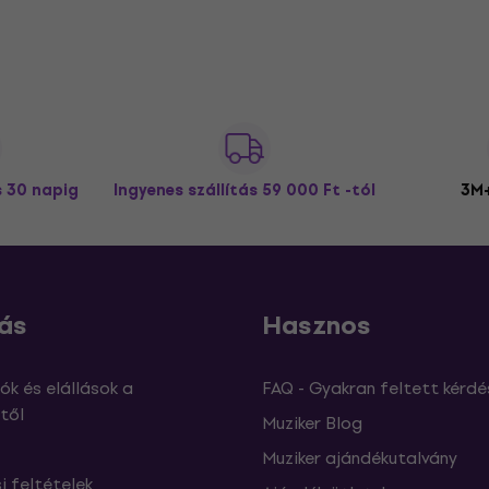
s 30 napig
Ingyenes szállítás
59 000 Ft -tól
3M+
ás
Hasznos
ók és elállások a
FAQ - Gyakran feltett kérdé
től
Muziker Blog
Muziker ajándékutalvány
si feltételek