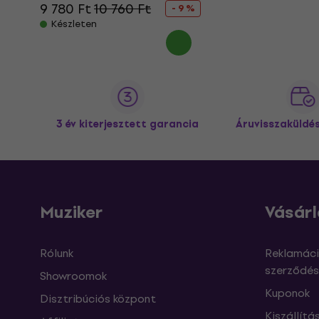
9 780 Ft
10 760 Ft
- 9 %
Készleten
3 év kiterjesztett garancia
Áruvisszaküldé
Muziker
Vásárl
Rólunk
Reklamáci
szerződés
Showroomok
Kuponok
Disztribúciós központ
Kiszállítá