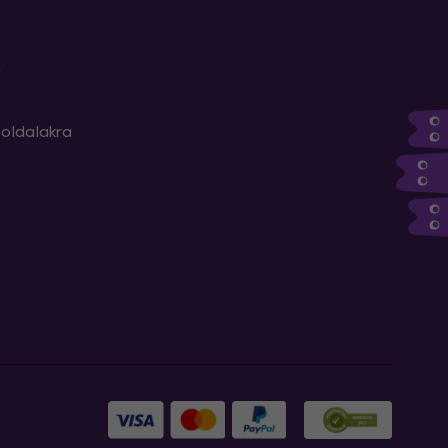
m
oldalakra