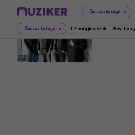
Összes kategória
Travellin'
LP hanglemezek
Vinyl han
Összes kategória