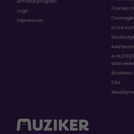
Affiliate program
Fizetési f
Logó
Csomagkö
Impresszum
Extra szo
Közössége
Adatkezel
A MUZIKER
adatvédel
Általános 
DSA
Akadályme