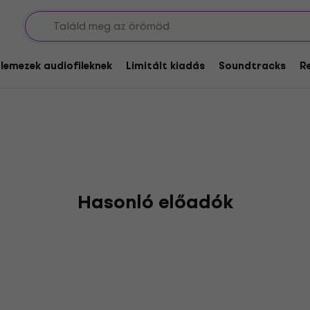
 Blue Kings
glemezek audiofileknek
Limitált kiadás
Soundtracks
R
Hasonló előadók