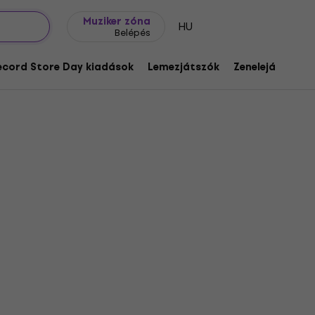
Ajándék ötletek
FAQ
Muziker Blog
Muziker zóna
HU
Belépés
ecord Store Day kiadások
Lemezjátszók
Zenelejátszók