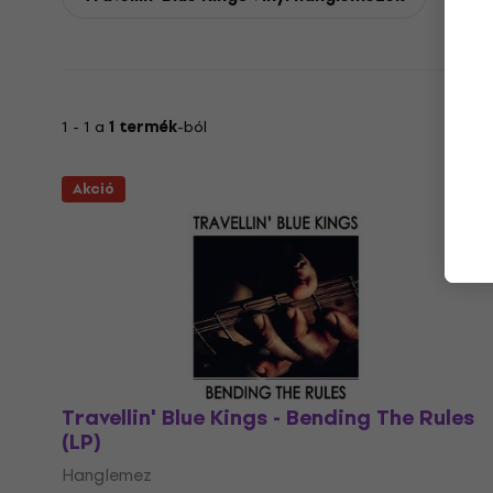
1 - 1 a
1 termék
-ból
Akció
Travellin' Blue Kings - Bending The Rules
(LP)
Hanglemez