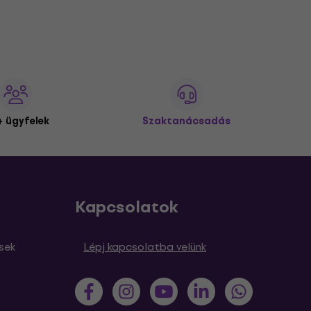
 ügyfelek
Szaktanácsadás
Kapcsolatok
sek
Lépj kapcsolatba velünk