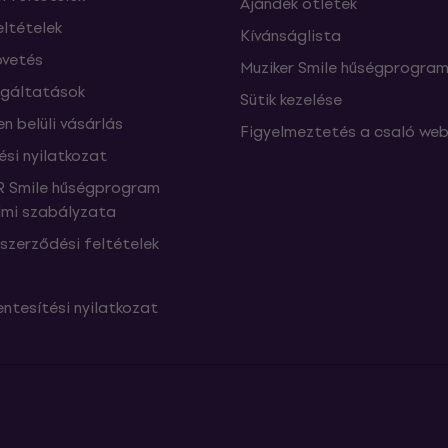
Ajándék ötletek
eltételek
Kívánságlista
vetés
Muziker Smile hűségprogra
lgáltatások
Sütik kezelése
n belüli vásárlás
Figyelmeztetés a csaló web
ési nyilatkozat
 Smile hűségprogram
mi szabályzata
szerződési feltételek
ntesítési nyilatkozat