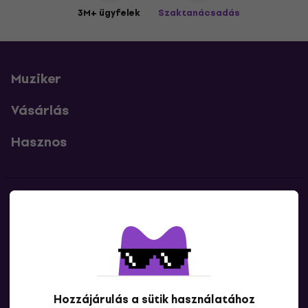
3M+ ügyfelek
Szaktanácsadás
Muziker
Vásárlás
Hasznos
Kapcsolatok
Lépj kapcsolatba velünk
Hozzájárulás a sütik használatához