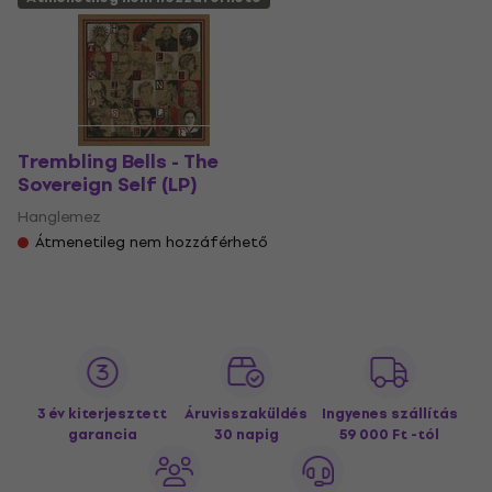
Trembling Bells - The
Sovereign Self (LP)
Hanglemez
Átmenetileg nem hozzáférhető
3 év kiterjesztett
Áruvisszaküldés
Ingyenes szállítás
garancia
30 napig
59 000 Ft -tól