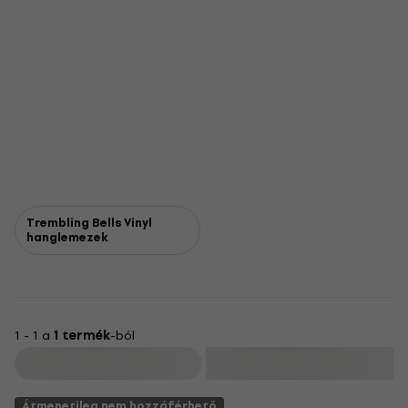
Trembling Bells Vinyl
hanglemezek
1 - 1 a
1 termék
-ból
Szűrő
Átmenetileg nem hozzáférhető