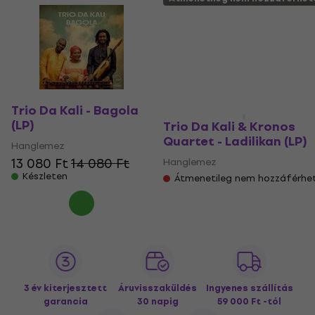
Trio Da Kali - Bagola
(LP)
Trio Da Kali & Kronos
Quartet - Ladilikan (LP)
Hanglemez
13 080 Ft
14 080 Ft
Hanglemez
Készleten
Átmenetileg nem hozzáférhe
3 év kiterjesztett
Áruvisszaküldés
Ingyenes szállítás
garancia
30 napig
59 000 Ft -tól