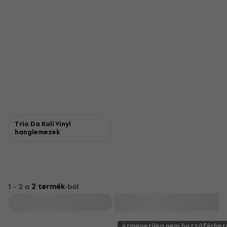
Trio Da Kali Vinyl
hanglemezek
1 - 2 a
2 termék
-ból
Szűrő
Átmenetileg nem hozzáférhet